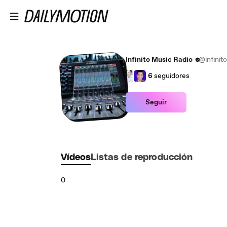
Saltar al contenido principal
Infinito Music Radio
@infinito
6
seguidores
Seguir
Vídeos
Listas de reproducción
0