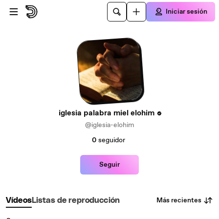
Saltar al contenido principal
Iniciar sesión
iglesia palabra miel elohim
@iglesia-elohim
0
seguidor
Seguir
Más recientes
Vídeos
Listas de reproducción