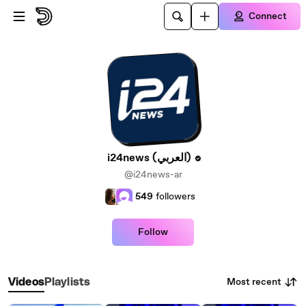
Skip to main content
Connect
i24news (العربي)
@i24news-ar
549
followers
Follow
Most recent
Videos
Playlists