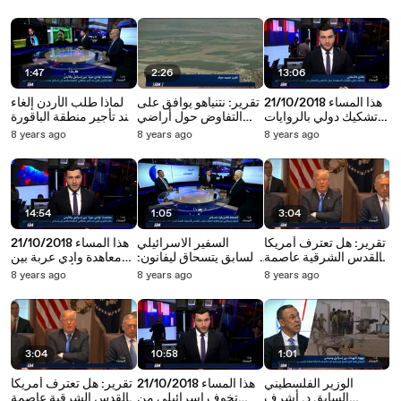
يشكك بشرعية ترامب
ناحية سياسية ونتنياهو
مقدسية تعمل للسلطة
وبن سلمان
غير محبوب عربيًا
الفلسطينية
1:47
2:26
13:06
هذا المساء 21/10/2018
تقرير: نتنياهو يوافق على
لماذا طلب الأردن إلغاء
تشكيك دولي بالروايات
التفاوض حول أراضي
بند تأجير منطقة الباقورة
السعودية حوق مقتل
الباقورة والغمر بعدما
والغمر الى اسرائيل؟
8 years ago
8 years ago
8 years ago
خاشقجي واردوغان
ألغى الملك الأردني بند
يكشف عن نتائج التحقيق
التأجير
14:54
1:05
3:04
تقرير: هل تعترف أمريكا
السفير الاسرائيلي
هذا المساء 21/10/2018
بالقدس الشرقية عاصمة
السابق يتسحاق ليفانون:
معاهدة وادي عربة بين
للدولة الفلسطينية
يجب على الفلسطينيين
اسرائيل والأردن ونتنياهو
8 years ago
8 years ago
8 years ago
العتيدة؟
أن يقدموا تنازلات
يقبل لتفاوض حول
الباقورة والغمر
3:04
10:58
1:01
الوزير الفلسطيني
هذا المساء 21/10/2018
تقرير: هل تعترف أمريكا
السابق د. أشرف
تخوف اسرائيلي من
بالقدس الشرقية عاصمة