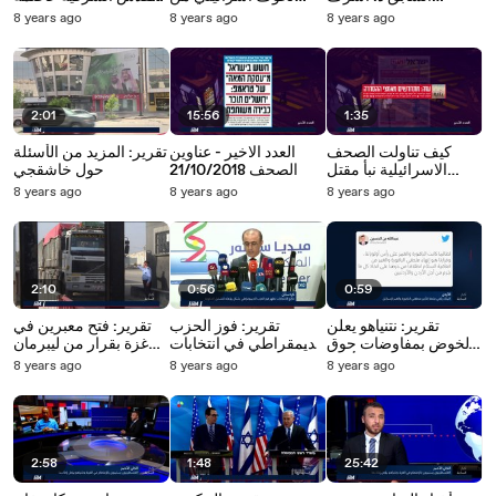
العجرمي: التوتر سيبقى
اعتراف ترامب بالقدس
للدولة الفلسطينية
8 years ago
8 years ago
8 years ago
قائمًا وسيضغط
الشرقية عاصمة للدولة
العتيدة؟
المصريون لتحصيل أكبر
الفلسطينية العتيدة
انجازات
2:01
15:56
1:35
كيف تناولت الصحف
العدد الاخير - عناوين
تقرير: المزيد من الأسئلة
الاسرائيلية نبأ مقتل
الصحف 21/10/2018
حول خاشقجي
خاشقجي؟
8 years ago
8 years ago
8 years ago
2:10
0:56
0:59
تقرير: نتنياهو يعلن
تقرير: فوز الحزب
تقرير: فتح معبرين في
الخوض بمفاوضات حوق
الديمقراطي في انتخابات
غزة بقرار من ليبرمان
الباقورة والغمر مع الأردن
اقليم كردستان
"بسبب تراجع العنف" في
8 years ago
8 years ago
8 years ago
قطاع غزة
2:58
1:48
25:42