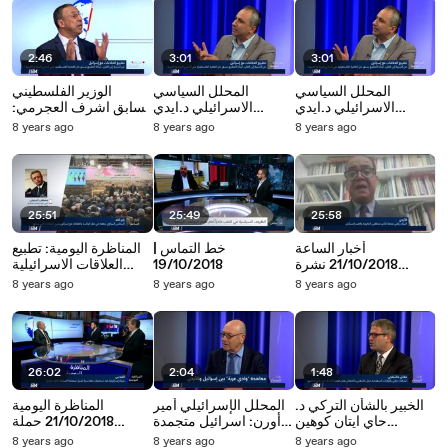
2:46
3:01
3:01
المحلل السياسي
المحلل السياسي
الوزير الفلسطيني
الاسرائيلي د.ايدي
الاسرائيلي د.ايدي
السابق اشرف العجرمي:
كوهين:التطبيع ليس
كوهين: التطبيع ليس
الهرولة نحو التطبيع مع
8 years ago
8 years ago
8 years ago
جريمة وليس بأمر جديد،
جريمة، هناك نقلة نوعية
اسرائيل تضر بالقضية
هناك نقلة نوعية من
من تطبيع سري الى
الفلسطينية وبكرامة
تطبيع سري الى تطبيع
تطبيع علني
العرب
علني
25:51
25:49
25:58
أخبار الساعة
خط التماس |
المناظرة اليومية: تطبيع
21/10/2018 نشرة
19/10/2018
العلاقات الاسرائيلية
التاسعة والنصف
الخليجية على العلن
8 years ago
8 years ago
8 years ago
26:02
2:04
1:48
الخبير بالشأن التركي د.
المحلل الإسرائيلي أمير
المناظرة اليومية
حاي ايتان كوهين
أورن: اسرائيل متجمدة
21/10/2018 حملة
يانونجاك: الإعلام التركي
بسنوات التسعين من
اسرائيلية ضد شخصيات
8 years ago
8 years ago
8 years ago