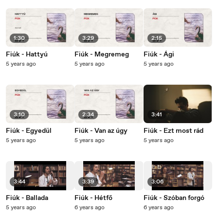
1:30
3:29
2:15
Fiúk - Hattyú
Fiúk - Megremeg
Fiúk - Ági
5 years ago
5 years ago
5 years ago
3:10
2:34
3:41
Fiúk - Egyedül
Fiúk - Van az úgy
Fiúk - Ezt most rád
5 years ago
5 years ago
5 years ago
3:44
3:39
3:06
Fiúk - Ballada
Fiúk - Hétfő
Fiúk - Szóban forgó
5 years ago
6 years ago
6 years ago