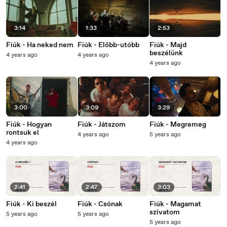
3:14
1:33
2:53
Fiúk - Ha neked nem
Fiúk - Előbb-utóbb
Fiúk - Majd
beszélünk
4 years ago
4 years ago
4 years ago
3:00
3:09
3:29
Fiúk - Hogyan
Fiúk - Játszom
Fiúk - Megremeg
rontsuk el
4 years ago
5 years ago
4 years ago
2:41
2:47
3:03
Fiúk - Ki beszél
Fiúk - Csónak
Fiúk - Magamat
szívatom
5 years ago
5 years ago
5 years ago