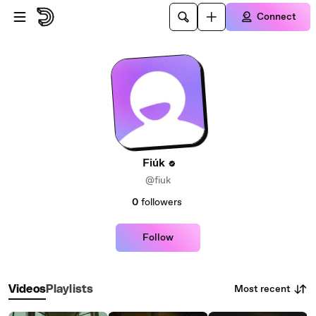
Skip to main content
Connect
Fiúk
@fiuk
0
followers
Follow
Most recent
Videos
Playlists