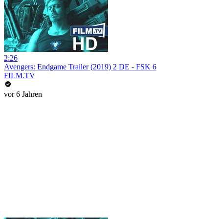
2:26
Avengers: Endgame Trailer (2019) 2 DE - FSK 6
FILM.TV
vor 6 Jahren