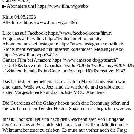
Galaxy Vol. 3)
▶ Abonniere uns! https://www.film.tv/go/abo
Kino: 04.05.2023
Alle Infos: https://www.film.tv/go/54961
Like uns auf Facebook: https://www.facebook.com/film.tv
Folge uns auf Twitter: https://twitter.com/filmpunkttv
Abonniere uns bei Instagram: https://www.instagram.com/film.tv
Nichts mehr verpassen mit unserem kostenlosen Messenger Abo:
https://www.film.tv/go/34118
Ganzer Film bei Amazon: https://www.amazon.de/gp/search?
ie=UTF8&keywords=Guardians%20of%20the%20Galaxy%20Vol.%2
21&index=blended&linkCode=ur2&camp=1638&creative=6742
Das lustigste Superhelden-Team aus dem Marvel-Universum war
eine ganze Weile weg. Jetzt sind sie wieder da und es gibt einen
ersten Vorgeschmack auf das nächste MCU-Abenteuer.
Die Guardians of the Galaxy haben noch eine Rechnung offen und
die wird im dritten Teil der Helden-Saga mehr als beglichen werden.
Inhalt: Thor schließt sich nach den Geschehnissen von Endgame
den Guardians an & schickt sich an, als neues Team-Mitglied neue
Weltraumabenteuer zu erleben. Es muss nur vorher noch die Frage