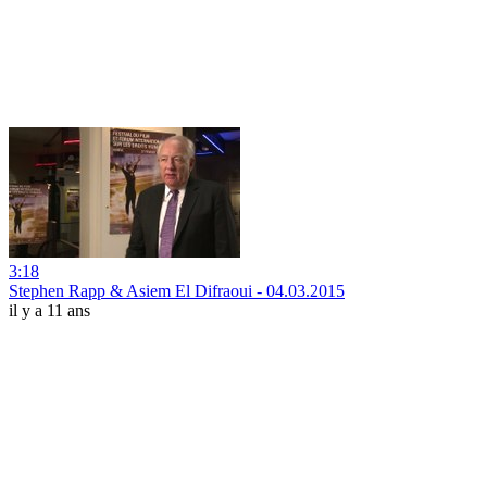
3:18
Stephen Rapp & Asiem El Difraoui - 04.03.2015
il y a 11 ans