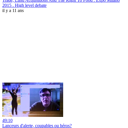
Trade, Land Acquisitions And The Right To Food . Expo Milano
2015 . High level debate
il y a 11 ans
49:10
Lanceurs d'alerte, coupables ou héros?