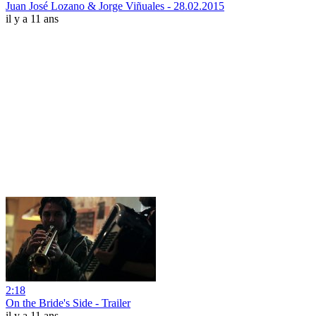
Juan José Lozano & Jorge Viñuales - 28.02.2015
il y a 11 ans
2:18
On the Bride's Side - Trailer
il y a 11 ans