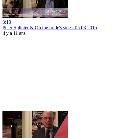
3:13
Peter Splinter & On the bride's side - 05.03.2015
il y a 11 ans