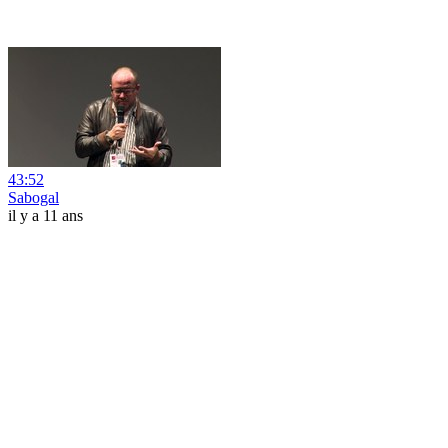
43:52
Sabogal
il y a 11 ans