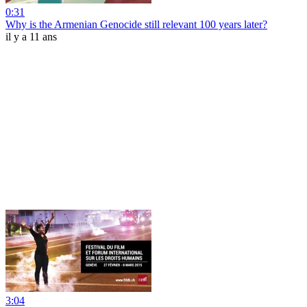
0:31
Why is the Armenian Genocide still relevant 100 years later?
il y a 11 ans
3:04