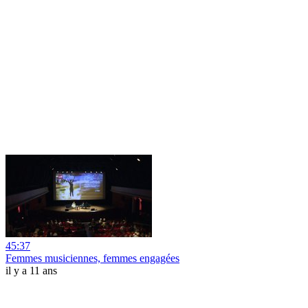
45:37
Femmes musiciennes, femmes engagées
il y a 11 ans