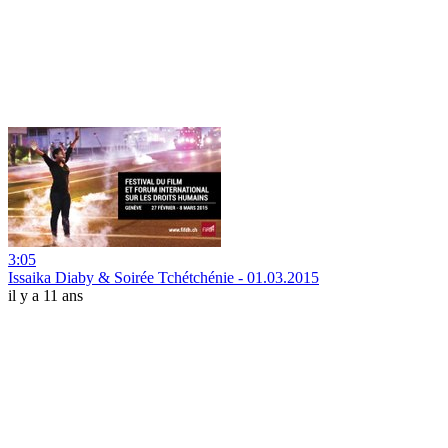
3:05
Issaika Diaby & Soirée Tchétchénie - 01.03.2015
il y a 11 ans