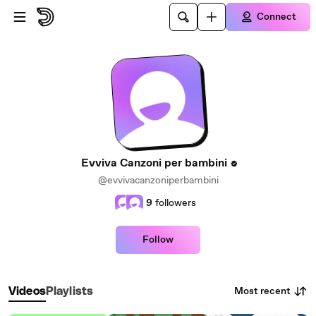
Skip to main content
Connect
Evviva Canzoni per bambini
@evvivacanzoniperbambini
9
followers
Follow
Most recent
Videos
Playlists