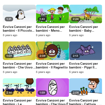
1:31
1:43
2:24
Evviva Canzoni per
Evviva Canzoni per
Evviva Canzoni per
bambini - Il Piccolo
bambini - Meno
bambini - Baby
Pinguino
Plastica
Giraffa
5 years ago
5 years ago
5 years ago
1:59
2:06
2:13
Evviva Canzoni per
Evviva Canzoni per
Evviva Canzoni per
bambini - Che Uovo È
bambini - Il Ragnetto
bambini - Pippi Il
2
Pipistrello
5 years ago
5 years ago
5 years ago
2:14
1:59
2:08
Evviva Canzoni per
Evviva Canzoni per
Evviva Canzoni per
bambini - Le
bambini - Che Uovo È
bambini - Cattura... le