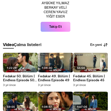
AYBÜKE YILMAZ
BERKAY VELİ
CEREN YAVUZ
YİĞİT ESER
Takip Et
En yeni
Video
Çalma listeleri
1:22:28
1:06:30
55:54
Fedakar 50. Bölüm |
Fedakar 49. Bölüm |
Fedakar 45. Bölüm |
Endless Episode 50
Endless Episode 49
Endless Episode 45
(FINAL)
3 yıl önce
3 yıl önce
3 yıl önce
59:55
1:06:57
1:07:05