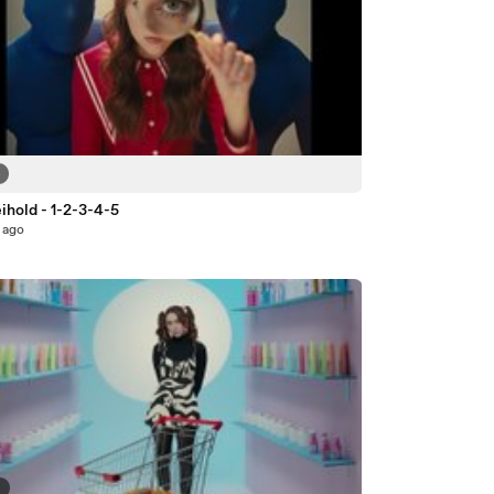
4
ihold - 1-2-3-4-5
 ago
9