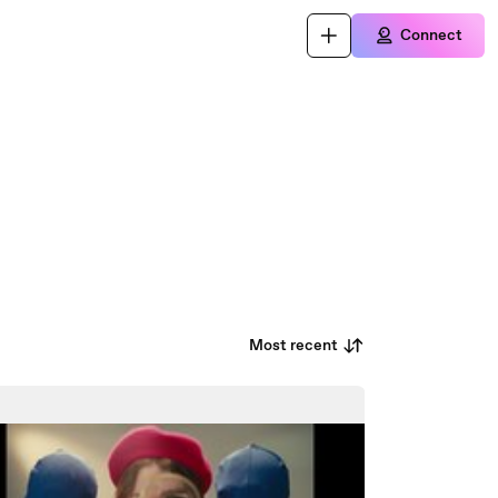
Connect
Most recent