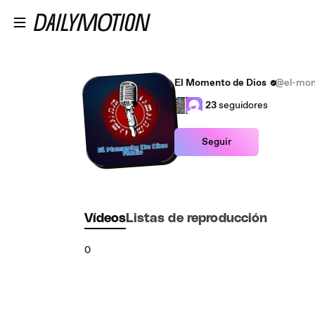
Saltar al contenido principal
El Momento de Dios
@el-mom
23
seguidores
Seguir
Vídeos
Listas de reproducción
0