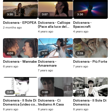
3:35
3:57
3:36
Dolcenera - EPOPEA
Dolcenera - Calliope
Dolcenera -
(Pace alla luce del
Spacecraft
2 months ago
sole)
4 years ago
4 years ago
4:05
3:31
3:39
Dolcenera - Wannabe
Dolcenera -
Dolcenera - Più Forte
Amaremare
6 years ago
7 years ago
7 years ago
3:45
3:56
3:44
Dolcenera - Il Sole Di
Dolcenera - Ci
Dolcenera - Il Sole Di
Domenica (video con
Vediamo A Casa
Domenica
testo)
8 years ago
8 years ago
8 years ago