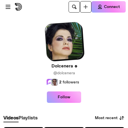
Skip to main content
Connect
Dolcenera
@dolcenera
2
followers
Follow
Most recent
Videos
Playlists