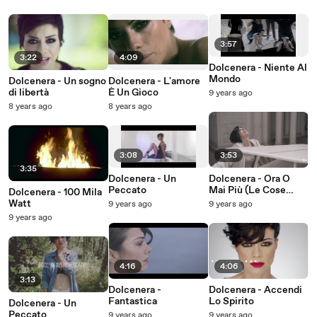
3:57
3:22
4:09
Dolcenera - Niente Al
Mondo
Dolcenera - Un sogno
Dolcenera - L'amore
di libertà
È Un Gioco
9 years ago
8 years ago
8 years ago
3:08
3:53
3:35
Dolcenera - Un
Dolcenera - Ora O
Peccato
Mai Più (Le Cose
Dolcenera - 100 Mila
Cambiano)
Watt
9 years ago
9 years ago
9 years ago
4:16
4:06
3:13
Dolcenera -
Dolcenera - Accendi
Fantastica
Lo Spirito
Dolcenera - Un
Peccato
9 years ago
9 years ago