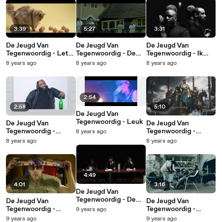
3:39
5:27
3:31
De Jeugd Van
De Jeugd Van
De Jeugd Van
Tegenwoordig - Let
Tegenwoordig - De
Tegenwoordig - Ik
The Tits Out
Formule
Kwam Haar Tegen In
8 years ago
8 years ago
8 years ago
De Moshpit
2:54
2:58
5:10
De Jeugd Van
Tegenwoordig - Leuk
De Jeugd Van
De Jeugd Van
Tegenwoordig -
Tegenwoordig -
8 years ago
Glasbak
Makkelijk (Voor Ons)
8 years ago
8 years ago
4:49
4:01
3:16
De Jeugd Van
Tegenwoordig - De
De Jeugd Van
De Jeugd Van
Toneelacademie
Tegenwoordig -
Tegenwoordig -
9 years ago
Gemist
Pappa Is Thuis
9 years ago
9 years ago