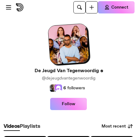
Skip to main content
Connect
De Jeugd Van Tegenwoordig
@dejeugdvantegenwoordig
6
followers
Follow
Most recent
Videos
Playlists