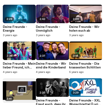
2:28
2:42
2:09
Deine Freunde -
Deine Freunde -
Deine Freunde - Wir
Energie
Unmöglich
holen euch ab
3 years ago
3 years ago
3 years ago
3:36
2:37
3:16
Deine Freunde - Mein
Deine Freunde - Wir
Deine Freunde - Die
lieber Freund, ich
sind die Kinderband
krassesten Schlitten
zähl bis drei!!!
4 years ago
4 years ago
5 years ago
2:33
3:29
3:41
Deine Freunde -
Deine Freunde - XXL
Freut euch, dass ihr
Wunschzettel (Lyric