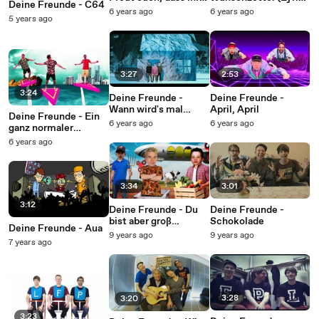
Deine Freunde - C64
da seid
Video)
6 years ago
6 years ago
5 years ago
3:27
2:53
3:24
Deine Freunde -
Deine Freunde -
Wann wird's mal
April, April
Deine Freunde - Ein
wieder richtig Winter
6 years ago
6 years ago
ganz normaler
Sommertag
6 years ago
3:34
3:01
3:12
Deine Freunde - Du
Deine Freunde -
bist aber groß
Schokolade
Deine Freunde - Aua
geworden
9 years ago
9 years ago
7 years ago
3:28
3:20
3:23