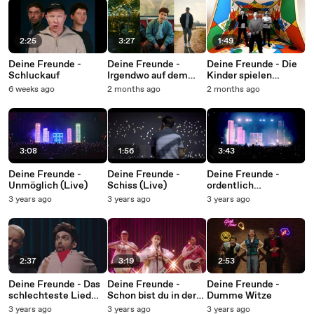
2:25
3:27
1:49
Deine Freunde -
Deine Freunde -
Deine Freunde - Die
Schluckauf
Irgendwo auf dem
Kinder spielen
Heimweg
verrückt
6 weeks ago
2 months ago
2 months ago
3:08
1:56
3:43
Deine Freunde -
Deine Freunde -
Deine Freunde -
Unmöglich (Live)
Schiss (Live)
ordentlich
durcheinander (Live)
3 years ago
3 years ago
3 years ago
2:37
3:19
2:53
Deine Freunde - Das
Deine Freunde -
Deine Freunde -
schlechteste Lied
Schon bist du in der
Dumme Witze
seit Jahren
Pubertät
3 years ago
3 years ago
3 years ago