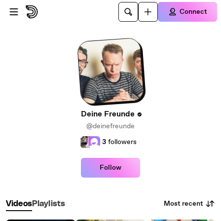
Skip to main content
Connect
Deine Freunde
@deinefreunde
3
followers
Follow
Most recent
Videos
Playlists