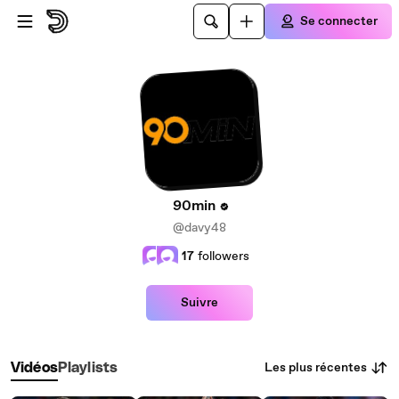
Passer au contenu principal
Se connecter
90min
@davy48
17
followers
Suivre
Les plus récentes
Vidéos
Playlists