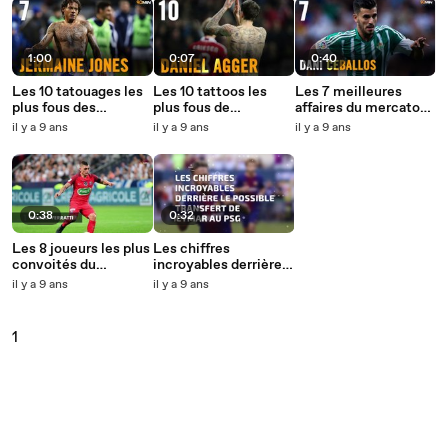
1:00
0:07
0:40
Les 10 tatouages les
Les 10 tattoos les
Les 7 meilleures
plus fous des
plus fous de
affaires du mercato
footballeurs
footballeurs
estival 2017
il y a 9 ans
il y a 9 ans
il y a 9 ans
0:38
0:32
Les 8 joueurs les plus
Les chiffres
convoités du
incroyables derrière
mercato
le transfert de
il y a 9 ans
il y a 9 ans
Neymar au PSG
1