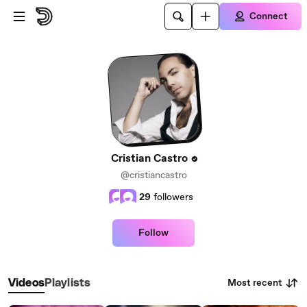
Skip to main content
Connect
Cristian Castro
@cristiancastro
29
followers
Follow
Most recent
Videos
Playlists