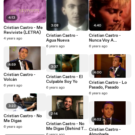
4:13
3:08
4:40
Cristian Castro - Me
Reviviste (LETRA)
Cristian Castro -
Cristian Castro -
4 years ago
Agua Nueva
Nunca Voy A
Olvidarte
6 years ago
6 years ago
4:59
3:37
4:00
Cristian Castro -
Cristian Castro - El
Volcán
Culpable Soy Yo
Cristian Castro - Lo
6 years ago
Pasado, Pasado
6 years ago
6 years ago
3:23
2:14
Cristian Castro - No
4:02
Me Digas
Cristian Castro - No
6 years ago
Me Digas (Behind The
Cristian Castro -
Scenes)
Almohada
6 years ago