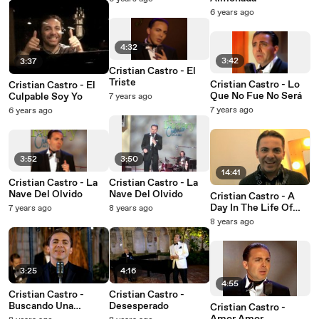
6 years ago
4:32
3:42
3:37
Cristian Castro - El
Triste
Cristian Castro - Lo
Cristian Castro - El
Que No Fue No Será
Culpable Soy Yo
7 years ago
7 years ago
6 years ago
3:52
3:50
14:41
Cristian Castro - La
Cristian Castro - La
Nave Del Olvido
Nave Del Olvido
Cristian Castro - A
Day In The Life Of
7 years ago
8 years ago
Cristian Castro
8 years ago
3:25
4:16
4:55
Cristian Castro -
Cristian Castro -
Buscando Una
Desesperado
Cristian Castro -
Sonrisa