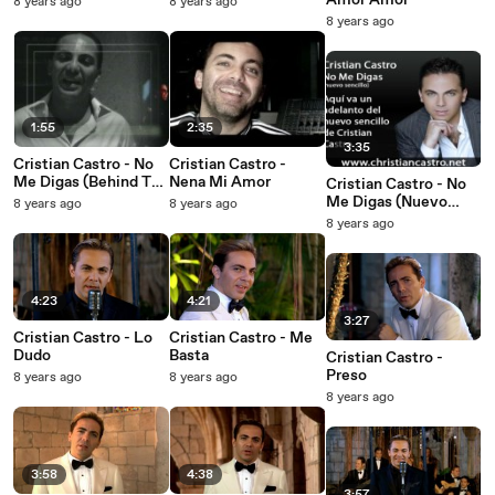
Amor Amor
8 years ago
8 years ago
8 years ago
1:55
2:35
3:35
Cristian Castro - No
Cristian Castro -
Me Digas (Behind The
Nena Mi Amor
Cristian Castro - No
Scenes (Video
Me Digas (Nuevo
8 years ago
8 years ago
Shoot))
Sencillo!!)
8 years ago
4:23
4:21
3:27
Cristian Castro - Lo
Cristian Castro - Me
Dudo
Basta
Cristian Castro -
Preso
8 years ago
8 years ago
8 years ago
3:58
4:38