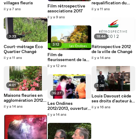
villages fleuris
requalification du
Film rétrospective
centre-ville de
il y a 7 ans
il y a 11 ans
associations 2017
Changé 2013-2015
il y a 9 ans
3:33
18:44
3:12
Court-métrage Éco
Rétrospective 2012
Quartier Changé
de la ville de Changé
Film de
il y a 11 ans
il y a 14 ans
fleurissement de la
ville de Changé
il y a 12 ans
4:01
7:38
15:27
Maisons fleuries en
Louis Davoust cède
agglomération 2012
ses droits d'auteur à
Les Ondines
Ville de Changé
la ville de Changé
il y a 14 ans
il y a 16 ans
2012/2013, ouverture
de saison
il y a 14 ans