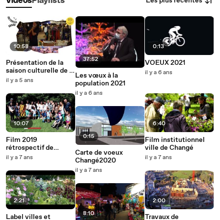
Les plus récentes
Vidéos
Playlists
10:58
0:13
37:52
Présentation de la
VOEUX 2021
saison culturelle de la
il y a 6 ans
Les vœux à la
ville de Changé
il y a 5 ans
population 2021
il y a 6 ans
10:07
6:40
0:15
Film 2019
Film institutionnel
rétrospectif de
ville de Changé
Carte de voeux
Changé
il y a 7 ans
il y a 7 ans
Changé2020
il y a 7 ans
2:21
2:00
8:10
Label villes et
Travaux de