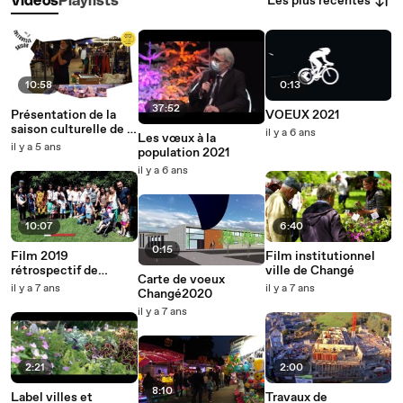
Les plus récentes
Vidéos
Playlists
10:58
0:13
37:52
Présentation de la
VOEUX 2021
saison culturelle de la
il y a 6 ans
Les vœux à la
ville de Changé
il y a 5 ans
population 2021
il y a 6 ans
10:07
6:40
0:15
Film 2019
Film institutionnel
rétrospectif de
ville de Changé
Carte de voeux
Changé
il y a 7 ans
il y a 7 ans
Changé2020
il y a 7 ans
2:21
2:00
8:10
Label villes et
Travaux de