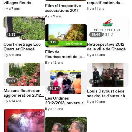
villages fleuris
requalification du
Film rétrospective
centre-ville de
il y a 7 ans
il y a 11 ans
associations 2017
Changé 2013-2015
il y a 9 ans
3:33
18:44
3:12
Court-métrage Éco
Rétrospective 2012
Quartier Changé
de la ville de Changé
Film de
il y a 11 ans
il y a 14 ans
fleurissement de la
ville de Changé
il y a 12 ans
4:01
7:38
15:27
Maisons fleuries en
Louis Davoust cède
agglomération 2012
ses droits d'auteur à
Les Ondines
Ville de Changé
la ville de Changé
il y a 14 ans
il y a 16 ans
2012/2013, ouverture
de saison
il y a 14 ans