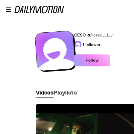
Skip to main content
CESO
@ceso__1__1
1
follower
Follow
Videos
Playlists