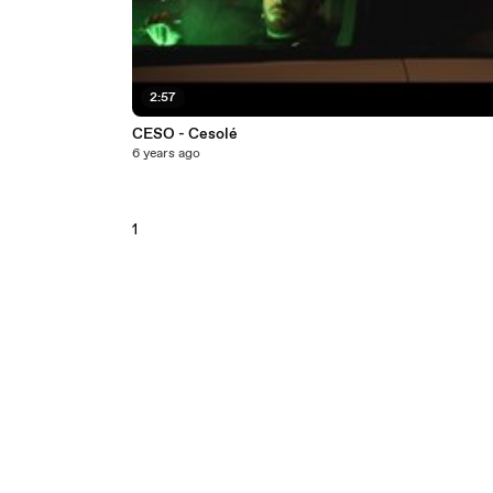
2:57
CESO - Cesolé
6 years ago
1