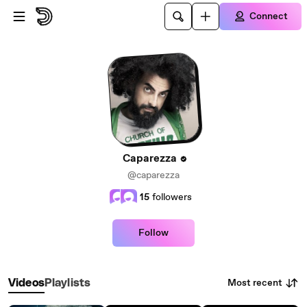
Skip to main content
Connect
Caparezza
@caparezza
15
followers
Follow
Most recent
Videos
Playlists