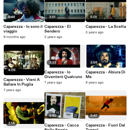
5:48
3:51
5:01
Caparezza - Io sono il
Caparezza - El
Caparezza - La Scelta
viaggio
Sendero
5 years ago
6 months ago
5 years ago
3:33
3:56
4:06
Caparezza - Io
Caparezza - Abiura Di
Diventerò Qualcuno
Me
Caparezza - Vieni A
7 years ago
8 years ago
Ballare In Puglia
7 years ago
3:40
3:47
3:14
Caparezza - Cacca
Caparezza - Fuori Dal