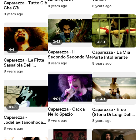
Nello Spazio
Tunnel
Caparezza - Tutto Ciò
8 years ago
8 years ago
Che C'è
8 years ago
3:43
4:50
4:41
Caparezza - Il
Caparezza - La Mia
Secondo Secondo Me
Parte Intollerante
Caparezza - La Fitta
8 years ago
8 years ago
Sassaiola Dell'
Ingiuria
8 years ago
4:01
3:40
4:05
Caparezza - Cacca
Caparezza - Eroe
Nello Spazio
(Storia Di Luigi Delle
Caparezza -
Bicocche)
8 years ago
8 years ago
Jodellavitanonhocapi
touncazzo
8 years ago