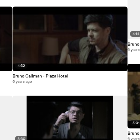
4:14
Bruno
6 years
4:32
Bruno Caliman - Plaza Hotel
6 years ago
5:01
Bruno 
3:30
6 years