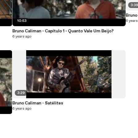
3:3
Bruno
10:53
6 years
Bruno Caliman - Capítulo 1 - Quanto Vale Um Beijo?
6 years ago
3:29
Bruno Caliman - Satélites
6 years ago