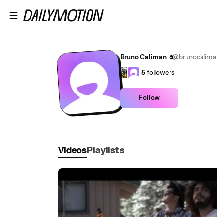
Skip to main content
Bruno Caliman
@brunocalima
5
followers
Follow
Videos
Playlists