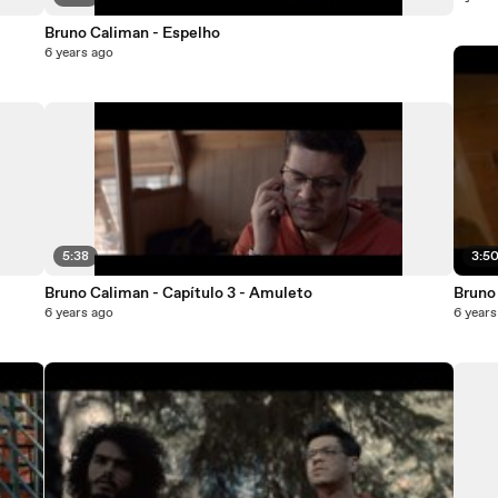
Bruno Caliman - Espelho
6 years ago
5:38
3:5
Bruno Caliman - Capítulo 3 - Amuleto
Bruno
6 years ago
6 years