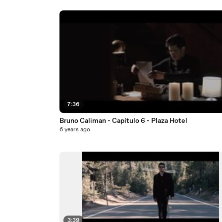
7:36
Bruno Caliman - Capítulo 6 - Plaza Hotel
6 years ago
3:39