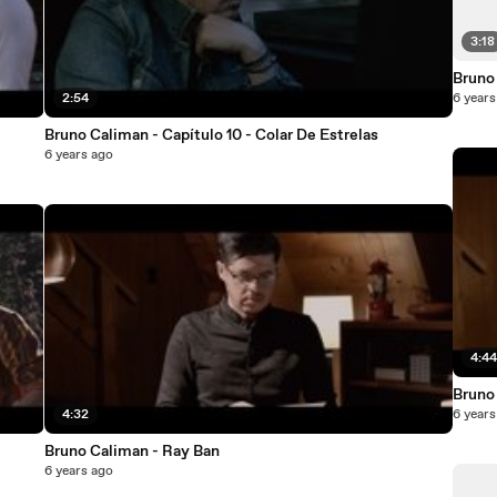
3:18
Bruno
2:54
6 years
Bruno Caliman - Capítulo 10 - Colar De Estrelas
6 years ago
4:4
Bruno 
4:32
6 years
Bruno Caliman - Ray Ban
6 years ago