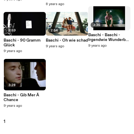
8 years ago
3:35
2:59
2:54
Baschi - Baschi -
Irgendwie Wunderbar
Baschi - 90 Gramm
Baschi - Oh wie schad
- Video (International
Glück
9 years ago
9 years ago
Version)
9 years ago
3:28
Baschi - Gib Mer Ä
Chance
9 years ago
1