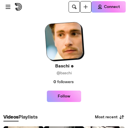
Skip to main content
Connect
Baschi
@baschi
0
followers
Follow
Most recent
Videos
Playlists