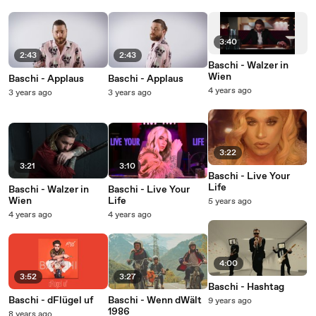
3:40
2:43
2:43
Baschi - Walzer in
Wien
Baschi - Applaus
Baschi - Applaus
4 years ago
3 years ago
3 years ago
3:22
3:21
3:10
Baschi - Live Your
Life
Baschi - Walzer in
Baschi - Live Your
Wien
Life
5 years ago
4 years ago
4 years ago
4:00
3:52
3:27
Baschi - Hashtag
Baschi - dFlügel uf
Baschi - Wenn dWält
9 years ago
1986
8 years ago