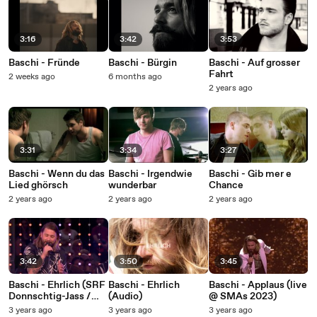
3:16
3:42
3:53
Baschi - Fründe
Baschi - Bürgin
Baschi - Auf grosser
Fahrt
2 weeks ago
6 months ago
2 years ago
3:31
3:34
3:27
Baschi - Wenn du das
Baschi - Irgendwie
Baschi - Gib mer e
Lied ghörsch
wunderbar
Chance
2 years ago
2 years ago
2 years ago
3:42
3:50
3:45
Baschi - Ehrlich (SRF
Baschi - Ehrlich
Baschi - Applaus (live
Donnschtig-Jass /
(Audio)
@ SMAs 2023)
10.08.2023)
3 years ago
3 years ago
3 years ago