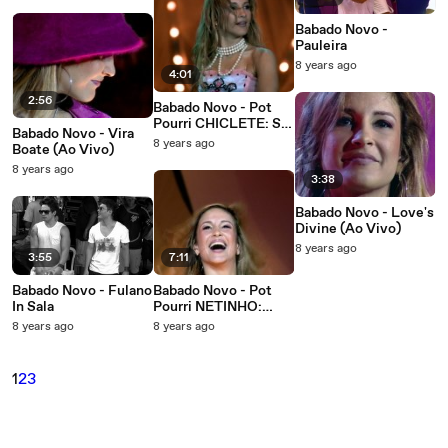
Babado Novo -
Pauleira
8 years ago
4:01
2:56
Babado Novo - Pot
Pourri CHICLETE: Se
Babado Novo - Vira
Me Chamar Eu Vou /
8 years ago
Boate (Ao Vivo)
Dê Um Grito Aí (Ao
8 years ago
Vivo)
3:38
Babado Novo - Love's
Divine (Ao Vivo)
8 years ago
3:55
7:11
Babado Novo - Fulano
Babado Novo - Pot
In Sala
Pourri NETINHO:
Barracos
8 years ago
8 years ago
(Escombros) / Beijo
Na Boca / Preciso De
Você (Ao Vivo)
1
2
3