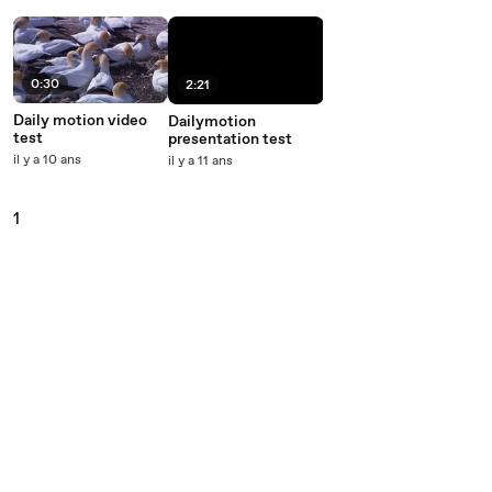
0:30
2:21
Daily motion video
Dailymotion
test
presentation test
il y a 10 ans
il y a 11 ans
1