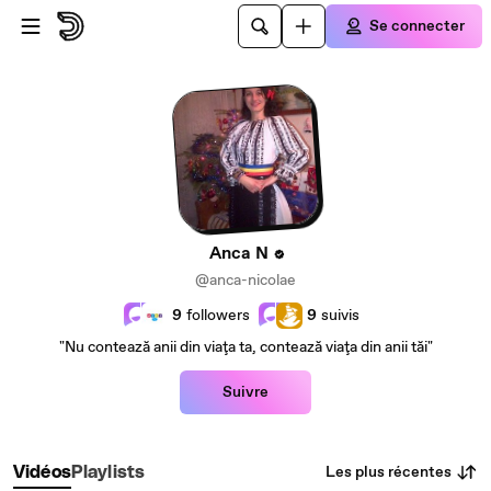
Passer au contenu principal
Se connecter
Anca N
@anca-nicolae
9
followers
9
suivis
"Nu contează anii din viaţa ta, contează viaţa din anii tăi"
Suivre
Les plus récentes
Vidéos
Playlists