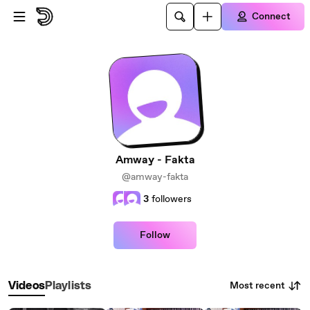
Skip to main content
Connect
Amway - Fakta
@amway-fakta
3
followers
Follow
Most recent
Videos
Playlists