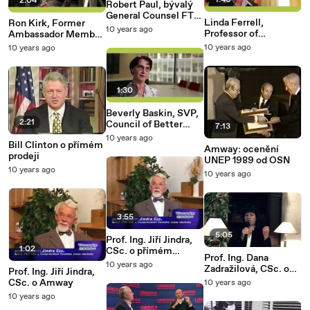
1:40
2:04
Robert Paul, bývalý
General Counsel FTC,
Linda Ferrell,
Ron Kirk, Former
o výhodách přímého
10 years ago
Professor of
Ambassador Member
prodeje
Marketing, The
of President Obama's
10 years ago
10 years ago
University of New
Cabinet on Direct
Mexico o přímém
Selling
prodeji
1:30
Beverly Baskin, SVP,
2:21
Council of Better
7:13
Business Bureaus o
10 years ago
Bill Clinton o přímém
přímém prodeji
Amway: ocenění
prodeji
UNEP 1989 od OSN
10 years ago
10 years ago
3:55
5:05
Prof. Ing. Jiří Jindra,
1:02
CSc. o přímém
Prof. Ing. Dana
prodeji a MLM
10 years ago
Zadražilová, CSc. o
Prof. Ing. Jiří Jindra,
Amway
CSc. o Amway
10 years ago
10 years ago