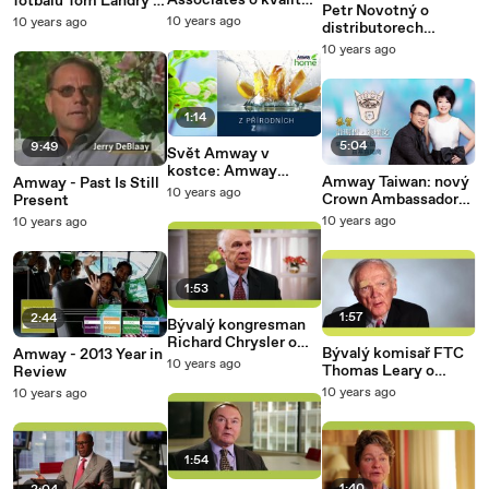
Associates o kvalitě
fotbalu Tom Landry o
Petr Novotný o
kosmetiky Artistry
Amway
10 years ago
10 years ago
distributorech
od Amway
Amway
10 years ago
1:14
5:04
9:49
Svět Amway v
kostce: Amway
Amway Taiwan: nový
Amway - Past Is Still
Home
10 years ago
Crown Ambassador
Present
Hsu Ming Che &
10 years ago
10 years ago
Chang Shou Yu (2015)
1:53
1:57
2:44
Bývalý kongresman
Richard Chrysler o
Bývalý komisař FTC
Amway - 2013 Year in
přímém prodeji
10 years ago
Thomas Leary o
Review
přímém prodeji
10 years ago
10 years ago
1:54