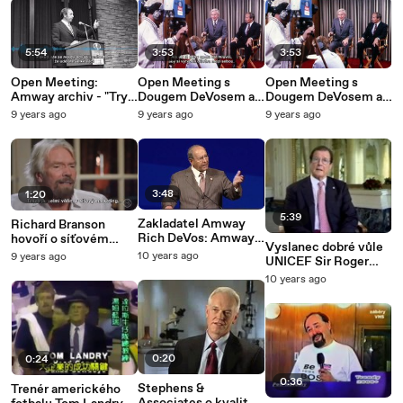
5:54
3:53
3:53
Open Meeting:
Open Meeting s
Open Meeting s
Amway archiv - "Try
Dougem DeVosem a
Dougem DeVosem a
or Cry" (s českými
Stevem Van Andelem
Stevem Van Andelem
9 years ago
9 years ago
9 years ago
titulky)
- úvod (s českými
- úvod
titulky)
3:48
1:20
5:39
Zakladatel Amway
Richard Branson
Rich DeVos: Amway
hovoří o síťovém
Vyslanec dobré vůle
není na prodej
marketingu
10 years ago
9 years ago
UNICEF Sir Roger
Moore děkuje Amway
10 years ago
0:20
0:24
0:36
Stephens &
Trenér amerického