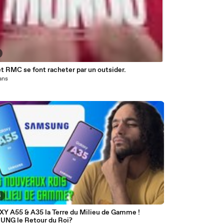
 RMC se font racheter par un outsider.
 ans
6
Y A55 & A35 la Terre du Milieu de Gamme !
NG le Retour du Roi?