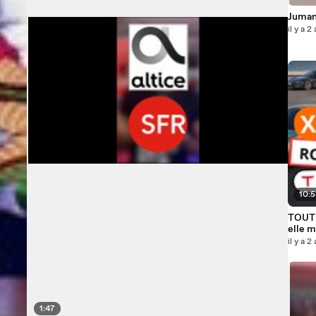
Jumanj
il y a 2
10:
TOUT s
elle 
il y a 2
1:47