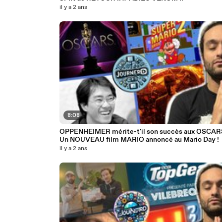
il y a 2 ans
8:08
OPPENHEIMER mérite-t'il son succès aux OSCARS
Un NOUVEAU film MARIO annoncé au Mario Day !
il y a 2 ans