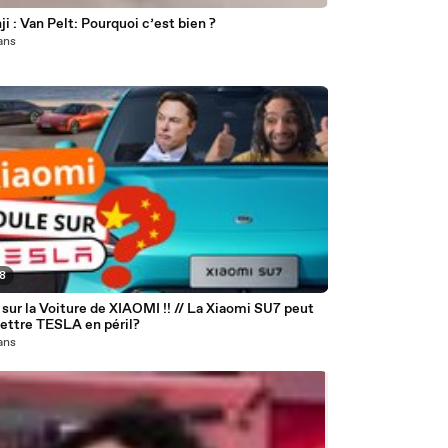
i : Van Pelt: Pourquoi c’est bien ?
 ans
58
ur la Voiture de XIAOMI !! // La Xiaomi SU7 peut
mettre TESLA en péril?
 ans