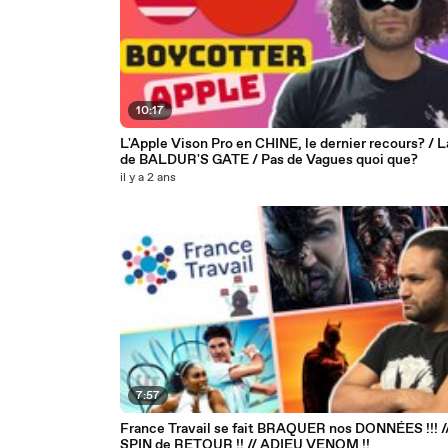
10:17
L'Apple Vison Pro en CHINE, le dernier recours? / L
de BALDUR'S GATE / Pas de Vagues quoi que?
il y a 2 ans
7:57
France Travail se fait BRAQUER nos DONNÉES !!! /
SPIN de RETOUR !! // ADIEU VENOM !!