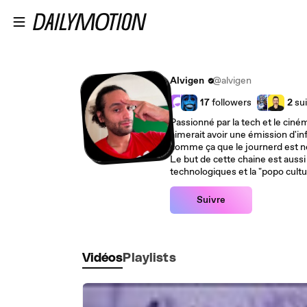
Passer au contenu principal
Alvigen
@alvigen
17
followers
2
sui
Passionné par la tech et le ciné
aimerait avoir une émission d'in
comme ça que le journerd est 
Le but de cette chaine est aussi
technologiques et la "popo cultu
Suivre
Vidéos
Playlists