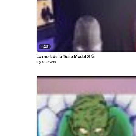
1:26
La mort de la Tesla Model S 💀
il y a 3 mois