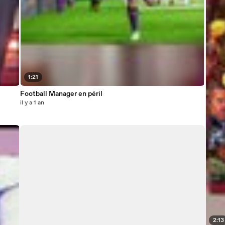
1:21
Football Manager en péril
il y a 1 an
2:13