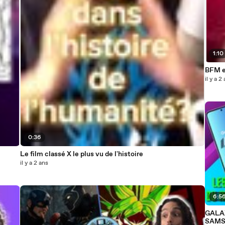
1:10
BFM et
il y a 2
0:36
Le film classé X le plus vu de l'histoire
il y a 2 ans
6:5
GALAX
SAMSU