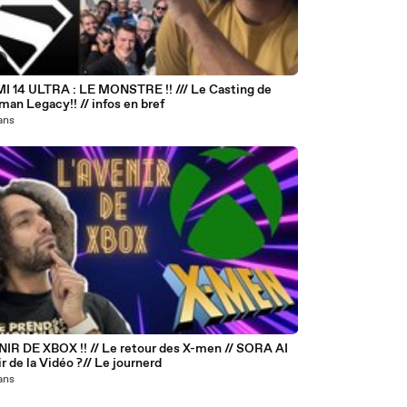
9
I 14 ULTRA : LE MONSTRE !! /// Le Casting de
an Legacy!! // infos en bref
 ans
1
X !! // Le retour des X-men // SORA AI
ir de la Vidéo ?// Le journerd
 ans