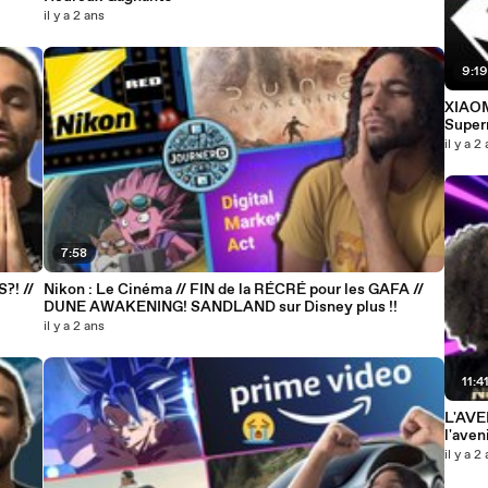
il y a 2 ans
9:1
XIAOM
Superm
il y a 2
7:58
?! //
Nikon : Le Cinéma // FIN de la RÉCRÉ pour les GAFA //
DUNE AWAKENING! SANDLAND sur Disney plus !!
il y a 2 ans
11:4
L'AVENIR DE XBO
l'aven
il y a 2