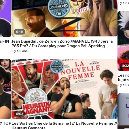
il y a 2
9:16
a FIN
Jean Dujardin : de Zéro en Zorro /MARVEL 1943 vers la
PS5 Pro? / Du Gameplay pour Dragon Ball Sparking
il y a 2 ans
8:3
Les n
Jujut
il y a 2
5:03
// TOP
Les Sorties Ciné de la Semaine ! // La Nouvelle Femme //
Heureux Gagnants