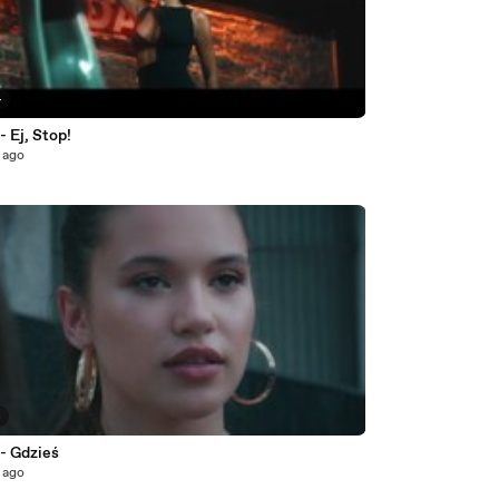
4
 - Ej, Stop!
 ago
4
 - Gdzieś
 ago