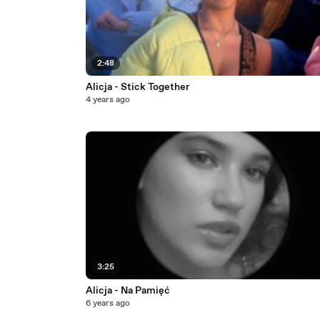
2:48
Alicja - Stick Together
4 years ago
3:25
Alicja - Na Pamięć
6 years ago