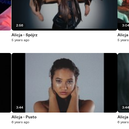
2:56
3:0
Alicja - Spójrz
Alicja
5 years ago
5 years
3:44
3:4
Alicja - Pusto
Alicja
6 years ago
6 years