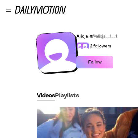
Skip to main content
Alicja
@alicja__1__1
2
followers
Follow
Videos
Playlists