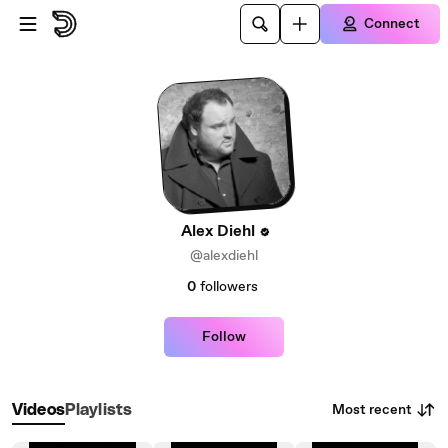
Skip to main content
Connect
Alex Diehl
@alexdiehl
0
followers
Follow
Most recent
Videos
Playlists