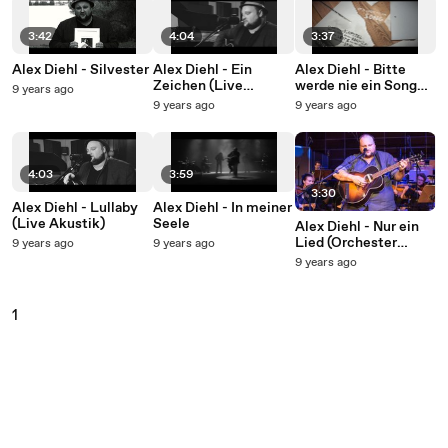
3:42
4:04
3:37
Alex Diehl - Silvester
Alex Diehl - Ein
Alex Diehl - Bitte
Zeichen (Live
werde nie ein Song
9 years ago
Akustik)
(Lyric Video)
9 years ago
9 years ago
4:03
3:59
3:30
Alex Diehl - Lullaby
Alex Diehl - In meiner
(Live Akustik)
Seele
Alex Diehl - Nur ein
Lied (Orchester
9 years ago
9 years ago
Version)
9 years ago
1