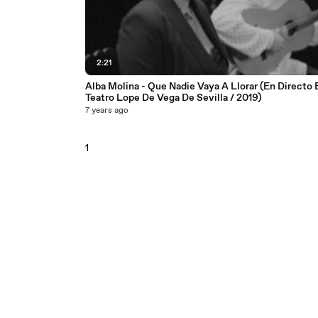
2:21
Alba Molina - Que Nadie Vaya A Llorar (En Directo 
Teatro Lope De Vega De Sevilla / 2019)
7 years ago
1