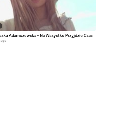
2
szka Adamczewska - Na Wszystko Przyjdzie Czas
 ago