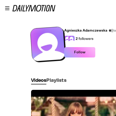
Skip to main content
Agnieszka Adamczewska
@a
2
followers
Follow
Videos
Playlists