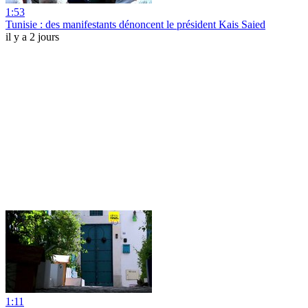
1:53
Tunisie : des manifestants dénoncent le président Kais Saied
il y a 2 jours
1:11