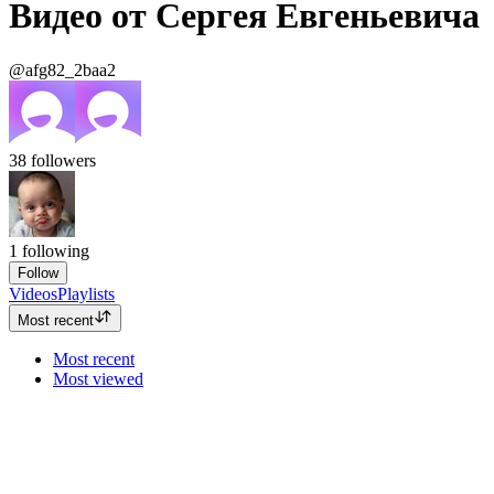
Видео от Сергея Евгеньевича
@afg82_2baa2
38
followers
1
following
Follow
Videos
Playlists
Most recent
Most recent
Most viewed