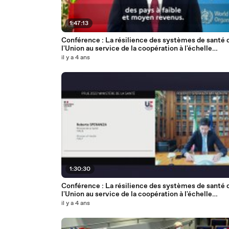
1:47:13
Conférence : La résilience des systèmes de santé 
l'Union au service de la coopération à l'échelle
européenne 3/3
il y a 4 ans
1:30:30
Conférence : La résilience des systèmes de santé 
l'Union au service de la coopération à l'échelle
européenne 1/3
il y a 4 ans