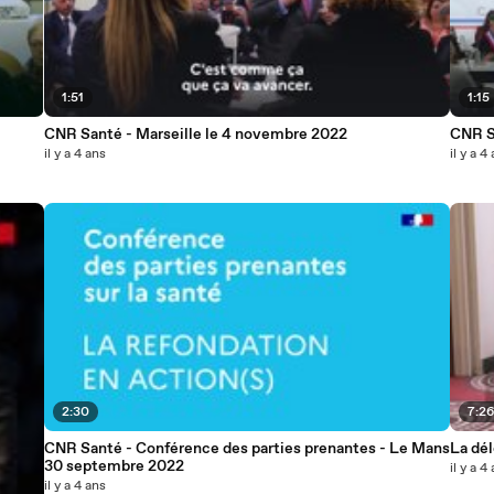
1:51
1:15
CNR Santé - Marseille le 4 novembre 2022
CNR S
il y a 4 ans
il y a 4
2:30
7:2
CNR Santé - Conférence des parties prenantes - Le Mans
La dél
30 septembre 2022
il y a 4
il y a 4 ans