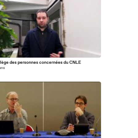
4
llège des personnes concernées du CNLE
 ans