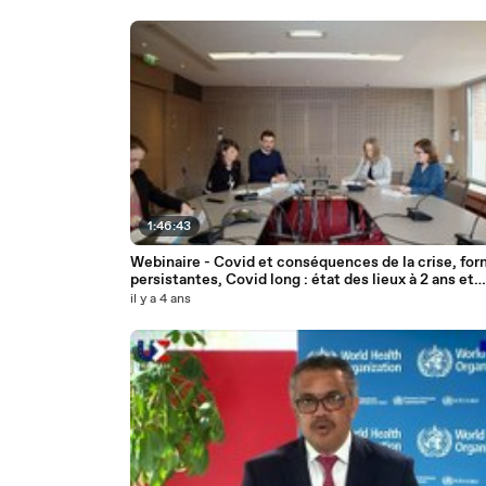
1:46:43
Webinaire - Covid et conséquences de la crise, fo
persistantes, Covid long : état des lieux à 2 ans et
perspectives
il y a 4 ans