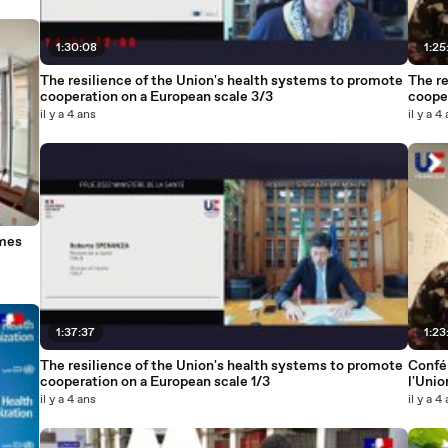
1:30:08
1:25
The resilience of the Union's health systems to promote
The re
cooperation on a European scale 3/3
coope
il y a 4 ans
il y a 4
rmes
1:37:37
1:23
The resilience of the Union's health systems to promote
Confé
cooperation on a European scale 1/3
l'Unio
europ
il y a 4 ans
il y a 4