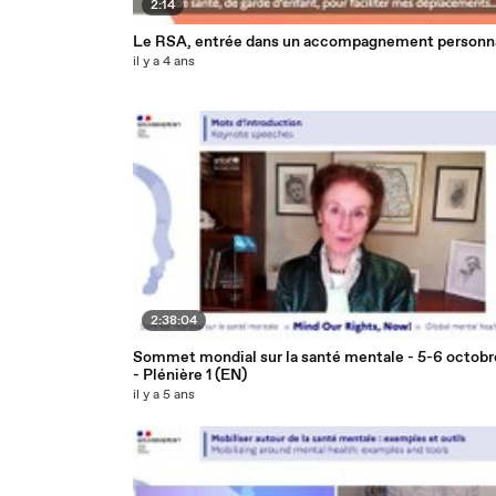
2:14
Le RSA, entrée dans un accompagnement personna
il y a 4 ans
2:38:04
Sommet mondial sur la santé mentale - 5-6 octobr
- Plénière 1 (EN)
il y a 5 ans