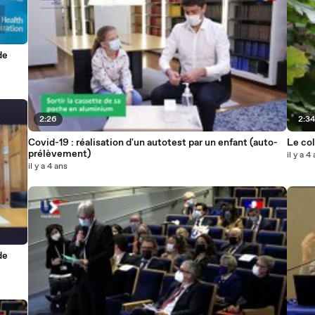
de
2:26
2:3
Covid-19 : réalisation d'un autotest par un enfant (auto-
Le co
prélèvement)
il y a 4
il y a 4 ans
de