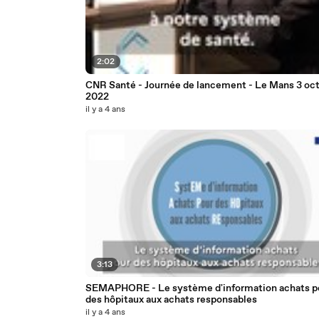
2:02
CNR Santé - Journée de lancement - Le Mans 3 oc
2022
il y a 4 ans
3:13
SEMAPHORE - Le système d'information achats p
des hôpitaux aux achats responsables
il y a 4 ans