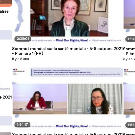
lisé
2:38:01
1:13
Sommet mondial sur la santé mentale - 5-6 octobre 2021
Somme
- Plénière 1 (FR)
- Plén
il y a 5 ans
il y a 5
e 2021
1:54:17
1:54
Sommet mondial sur la santé mentale - 5-6 octobre 2021