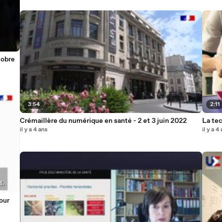
tobre
3:54
2:11
Crémaillère du numérique en santé - 2 et 3 juin 2022
La te
il y a 4 ans
il y a 4
our