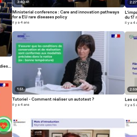
3:40:41
2:27
Ministerial conference : Care and innovation pathways
L’impa
for a EU rare diseases policy
du 17
il y a 4 ans
il y a 4
adies
1:51
2:5
Tutoriel - Comment réaliser un autotest ?
Les ca
il y a 4 ans
il y a 5