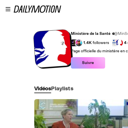
Passer au contenu principal
Ministère de la Santé
@MinSo
1.4K
followers
4
Page officielle du ministère en 
Suivre
Vidéos
Playlists