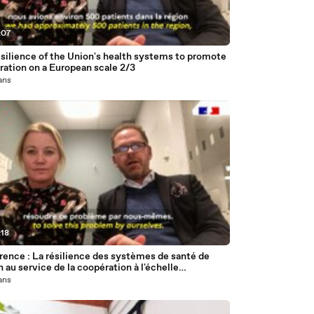
:07
silience of the Union's health systems to promote
ration on a European scale 2/3
 ans
:18
rence : La résilience des systèmes de santé de
n au service de la coopération à l'échelle
éenne 2/3
 ans