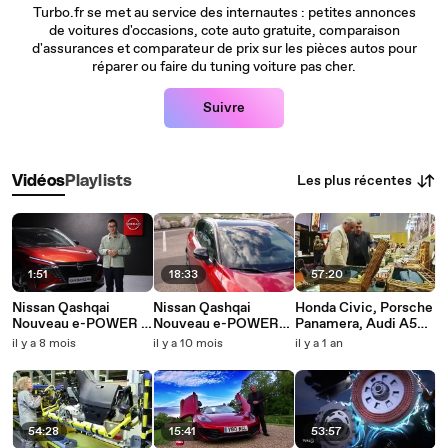
Turbo.fr se met au service des internautes : petites annonces
de voitures d'occasions, cote auto gratuite, comparaison
d'assurances et comparateur de prix sur les pièces autos pour
réparer ou faire du tuning voiture pas cher.
Suivre
Les plus récentes
Vidéos
Playlists
1:51
18:33
57:20
Nissan Qashqai
Nissan Qashqai
Honda Civic, Porsche
Nouveau e-POWER :
Nouveau e-POWER
Panamera, Audi A5
comment fonctionne
challenge : notre
Sportback - Emission
il y a 8 mois
il y a 10 mois
il y a 1 an
la nouvelle
road-trip Paris-
TURBO du
génération de la
Bordeaux au volant du
12/02/2017
technologie Nissan e-
crossover hybride
POWER ?
54:28
15:41
53:57