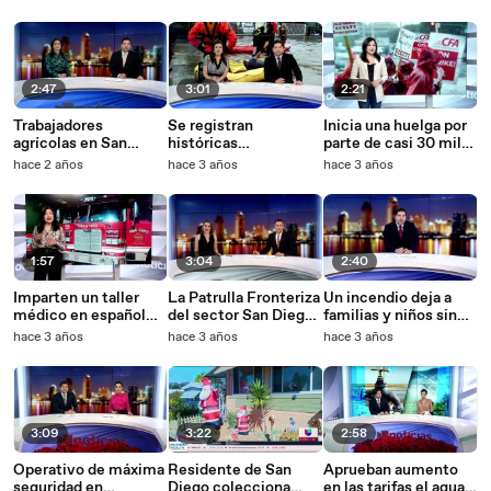
Patrulla Fronteriza
plazo en comunidad
hispana
2:47
3:01
2:21
Trabajadores
Se registran
Inicia una huelga por
agrícolas en San
históricas
parte de casi 30 mil
Ysidro perdieron toda
inundaciones en San
maestros de
hace 2 años
hace 3 años
hace 3 años
su cosecha tras
Diego
Universidades
inundaciones
Estatales de
California
1:57
3:04
2:40
Imparten un taller
La Patrulla Fronteriza
Un incendio deja a
médico en español
del sector San Diego
familias y niños sin
para socorristas de
recibe un distinguido
hogar un día antes de
hace 3 años
hace 3 años
hace 3 años
Chula Vista
reconocimiento
Navidad en San Diego
3:09
3:22
2:58
Operativo de máxima
Residente de San
Aprueban aumento
seguridad en
Diego colecciona
en las tarifas el agua