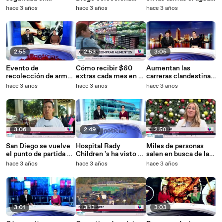
carreteras durante
cientos de Santa
para residentes al sur
hace 3 años
hace 3 años
hace 3 años
fechas navideñas
Claus para recordar a
de San Diego
su hijo
2:55
2:53
3:05
Evento de
Cómo recibir $60
Aumentan las
recolección de armas
extras cada mes en tu
carreras clandestinas
de fuego a cambio de
tarjeta EBT de
en las calles de San
hace 3 años
hace 3 años
hace 3 años
tarjetas de regalos
CalFresh
Diego
3:06
2:49
2:50
San Diego se vuelve
Hospital Rady
Miles de personas
el punto de partida de
Children 's ha visto un
salen en busca de las
la caravana "Todos
preocupante
ofertas en este
hace 3 años
hace 3 años
hace 3 años
Somos Texas"
aumento en crisis
Viernes Negro
mentales infantiles
3:01
3:13
3:03