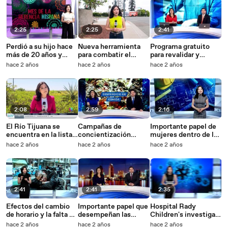
2:25
2:25
2:41
Perdió a su hijo hace
Nueva herramienta
Programa gratuito
más de 20 años y
para combatir el
para revalidar y
ahora se encarga de
crimen en National
ejercer la carrera de
hace 2 años
hace 2 años
hace 2 años
apoyar a otras
City
enfermeria en San
familias
Diego
2:08
2:59
2:16
El Río Tijuana se
Campañas de
Importante papel de
encuentra en la lista
concientización
mujeres dentro de la
de los 10 ríos más
sobre el desperdicio
construcción en San
hace 2 años
hace 2 años
hace 2 años
contaminados de
de comida
Diego
Estados Unidos
2:41
2:41
2:35
Efectos del cambio
Importante papel que
Hospital Rady
de horario y la falta de
desempeñan las
Children's investiga
sueño en el cuerpo
mujeres dentro de la
el COVID-19 a largo
hace 2 años
hace 2 años
hace 2 años