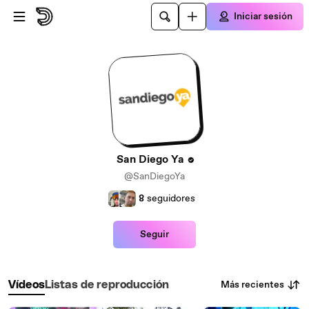
Saltar al contenido principal
Iniciar sesión
San Diego Ya
@SanDiegoYa
8
seguidores
Seguir
Más recientes
Vídeos
Listas de reproducción