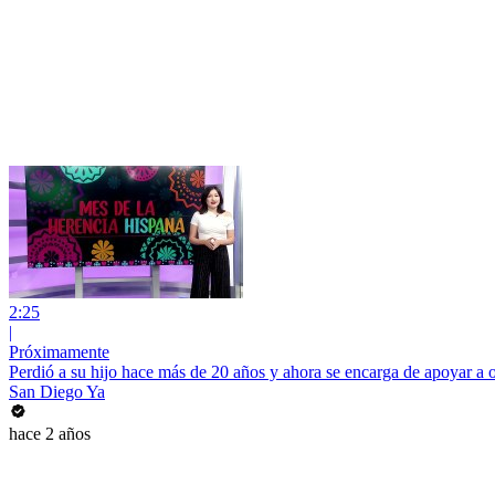
2:25
|
Próximamente
Perdió a su hijo hace más de 20 años y ahora se encarga de apoyar a o
San Diego Ya
hace 2 años