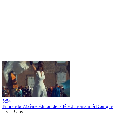
5:54
Film de la 722ème édition de la fête du romarin à Dourgne
il y a 3 ans