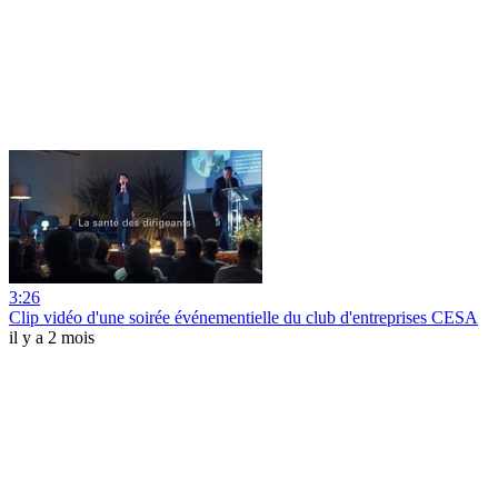
3:26
Clip vidéo d'une soirée événementielle du club d'entreprises CESA
il y a 2 mois