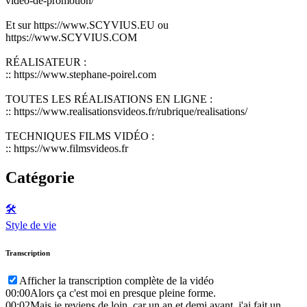
video-de-promotion/
Et sur https://www.SCYVIUS.EU ou
https://www.SCYVIUS.COM
RÉALISATEUR :
:: https://www.stephane-poirel.com
TOUTES LES RÉALISATIONS EN LIGNE :
:: https://www.realisationsvideos.fr/rubrique/realisations/
TECHNIQUES FILMS VIDÉO :
:: https://www.filmsvideos.fr
Catégorie
🛠️
Style de vie
Transcription
Afficher la transcription complète de la vidéo
00:00
Alors ça c'est moi en presque pleine forme.
00:02
Mais je reviens de loin, car un an et demi avant, j'ai fait un