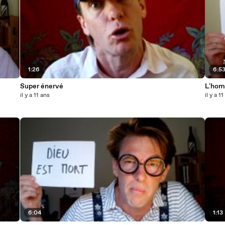
1:26
6:5
Super énervé
L'hom
il y a 11 ans
il y a 1
6:04
1:13