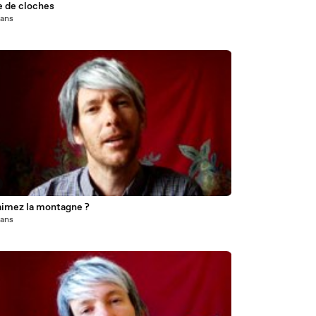
e de cloches
1 ans
aimez la montagne ?
1 ans