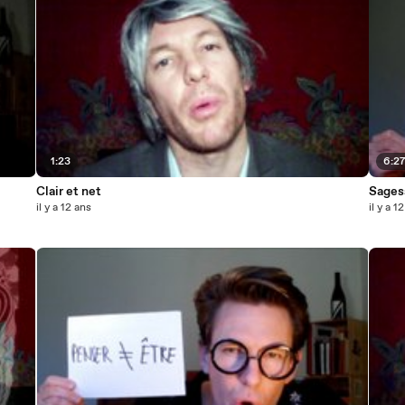
1:23
6:2
Clair et net
Sages
il y a 12 ans
il y a 1