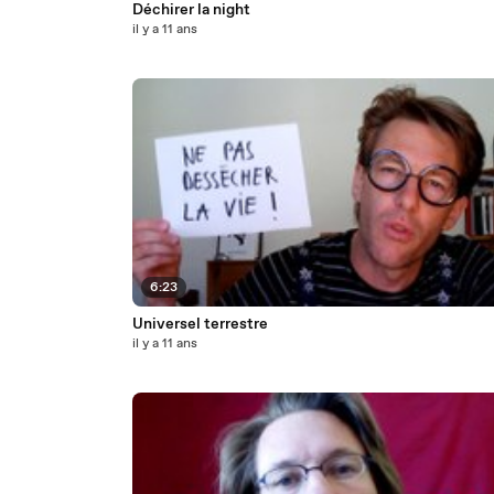
Déchirer la night
il y a 11 ans
6:23
Universel terrestre
il y a 11 ans