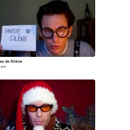
7
se de Silène
2 ans