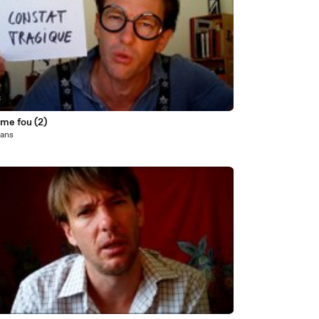
3
me fou (2)
1 ans