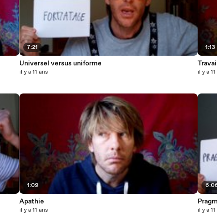
7:21
1:13
Universel versus uniforme
Travai
il y a 11 ans
il y a 1
1:09
6:0
Apathie
Pragm
il y a 11 ans
il y a 1