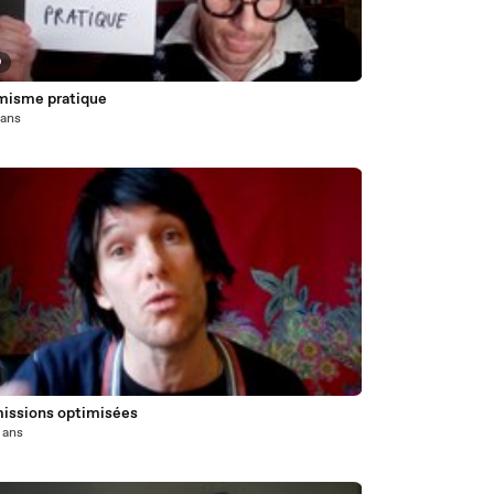
9
misme pratique
1 ans
ssions optimisées
2 ans