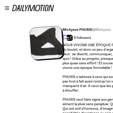
Passer au contenu principal
Michysos PHUSIS
@Michysos
3
followers
NOUS VIVONS UNE ÉPOQUE FOR
du boulot, et donc un peu d’arge
veut : se divertir, communiquer
quoi ! Grâce au progrès, presque
plus quasi sans effort ! Et souve
vivons une époque formidable !
PHUSIS s’adresse à ceux qui son
pas tout à fait aussi rond qu’on v
manquent d’air. A ceux que les p
à étouffer.
PHUSIS veut faire signe aux gen
aiment la pluie sans parapluie. Q
Qui ont soif d’horizons, d’imagi