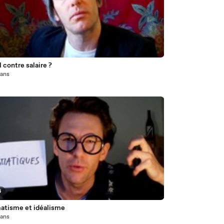
l contre salaire ?
1 ans
6
atisme et idéalisme
1 ans