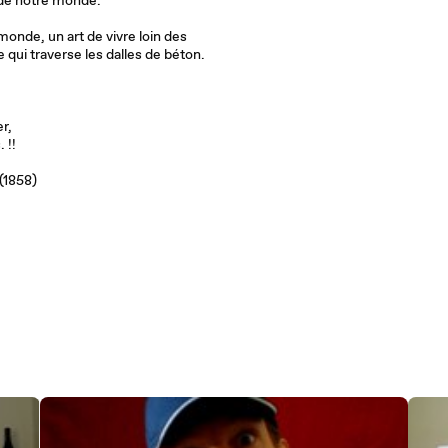
n de notre monde.
nde, un art de vivre loin des
qui traverse les dalles de béton.
er,
 !!
(1858)