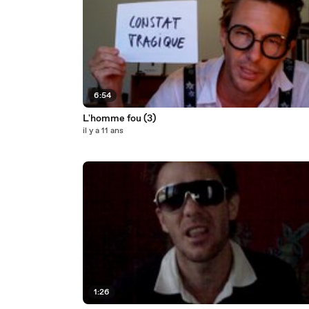
6:54
L'homme fou (3)
il y a 11 ans
1:26