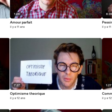
1:26
6:3
Amour parfait
Pessi
il y a 11 ans
il y a 1
7:27
1:27
Optimisme theorique
Commi
il y a 12 ans
il y a 1