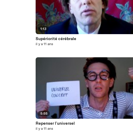
1:13
Supériorité cérébrale
il y a 11 ans
5:55
Repenser l'universel
il y a 11 ans