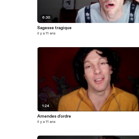
6:30
Sagesse tragique
il y a 11 ans
1:24
Amendes d'ordre
il y a 11 ans