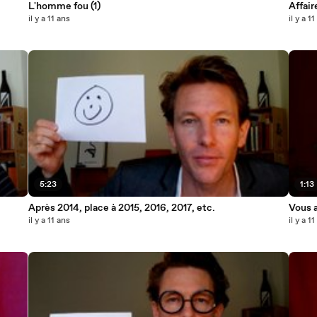
L'homme fou (1)
Affair
il y a 11 ans
il y a 1
5:23
1:13
Après 2014, place à 2015, 2016, 2017, etc.
Vous 
il y a 11 ans
il y a 1