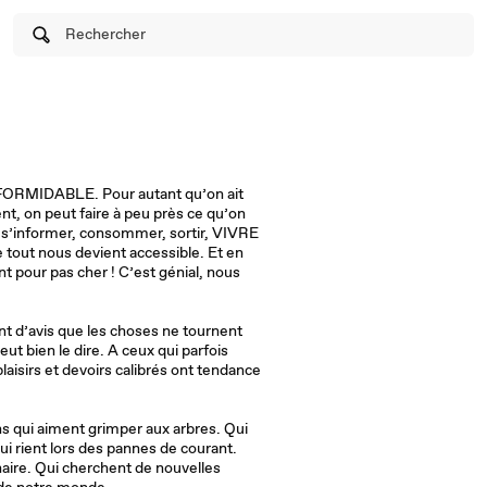
Rechercher
MIDABLE. Pour autant qu’on ait
nt, on peut faire à peu près ce qu’on
, s’informer, consommer, sortir, VIVRE
 tout nous devient accessible. Et en
nt pour pas cher ! C’est génial, nous
t d’avis que les choses ne tournent
eut bien le dire. A ceux qui parfois
laisirs et devoirs calibrés ont tendance
s qui aiment grimper aux arbres. Qui
ui rient lors des pannes de courant.
naire. Qui cherchent de nouvelles