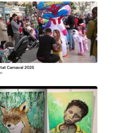
0
otat Carnaval 2025
an