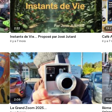
2:22
13:2
Instants de Vie... Proposé par José Jutard
Café 
il y a 7 mois
il y a 7
2:09
11:4
Le Grand Zoom 2025...
8ème é