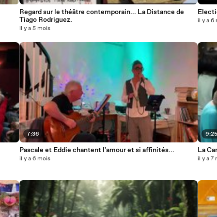
Regard sur le théâtre contemporain... La Distance de
Electi
Tiago Rodriguez.
il y a 6
il y a 5 mois
7:36
9:2
Pascale et Eddie chantent l'amour et si affinités...
La Car
il y a 6 mois
il y a 7