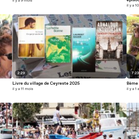
épisod
il y a 9 mois
il y a 
2:29
7:2
Livre du village de Ceyreste 2025
8ème é
il y a 11 mois
il y a 1 