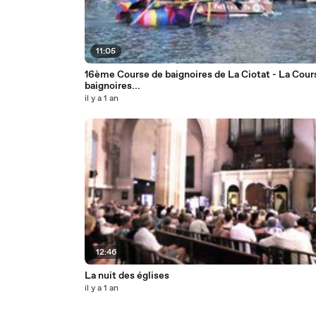
11:05
16ème Course de baignoires de La Ciotat - La Cour
baignoires...
il y a 1 an
12:46
La nuit des églises
il y a 1 an