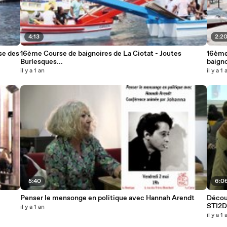
4:13
2:2
se des
16ème Course de baignoires de La Ciotat - Joutes
16ème 
Burlesques...
baigno
il y a 1 an
il y a 1 
5:40
6:0
Penser le mensonge en politique avec Hannah Arendt
Découv
STI2D
il y a 1 an
il y a 1 