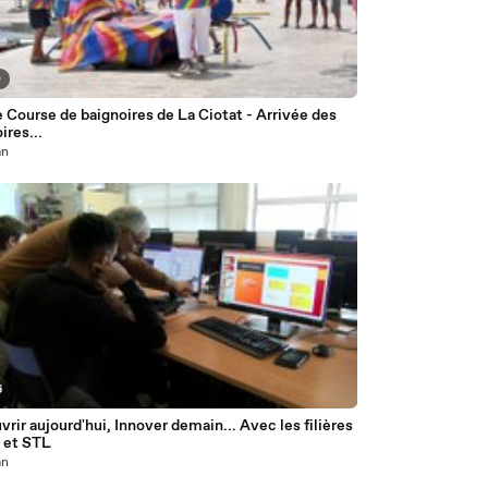
0
Course de baignoires de La Ciotat - Arrivée des
ires...
an
6
rir aujourd'hui, Innover demain... Avec les filières
 et STL
an