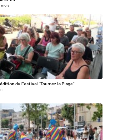
e et fin
10 mois
3
dition du Festival "Tournez la Plage"
an