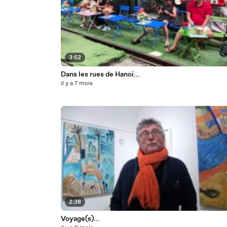
3:52
Dans les rues de Hanoï...
il y a 7 mois
2:38
Voyage(s)...