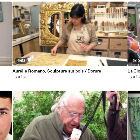
6:58
6:1
Aurélie Romano, Sculpture sur bois / Dorure
La Ci
il y a 1 an
il y a 1 