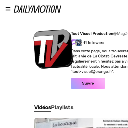
Passer au contenu principal
Tout Visuel Production
@MagZ
11
followers
Dans cette page, vous trouverez 
fait la vie de La Ciotat-Ceyreste
régulièrement n'hésitez pas à visiter sou
l'actualité locale. Nous attendo
"tout-visuel@orange.fr".
Suivre
Vidéos
Playlists