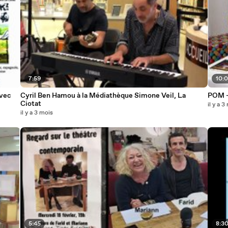
7:59
10:
avec
Cyril Ben Hamou à la Médiathèque Simone Veil, La
POM -
Ciotat
il y a 3
il y a 3 mois
5:45
8:3