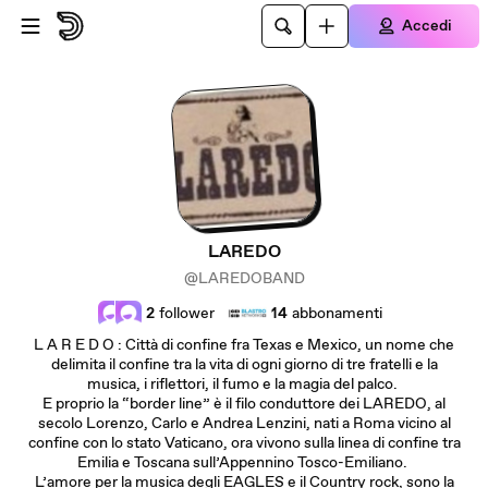
Passa al contenuto principale
Accedi
LAREDO
@LAREDOBAND
2
follower
14
abbonamenti
L A R E D O : Città di confine fra Texas e Mexico, un nome che
delimita il confine tra la vita di ogni giorno di tre fratelli e la
musica, i riflettori, il fumo e la magia del palco.
E proprio la “border line” è il filo conduttore dei LAREDO, al
secolo Lorenzo, Carlo e Andrea Lenzini, nati a Roma vicino al
confine con lo stato Vaticano, ora vivono sulla linea di confine tra
Emilia e Toscana sull’Appennino Tosco-Emiliano.
L’amore per la musica degli EAGLES e il Country rock, sono la