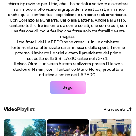
chiara ispirazione per il trio, che li ha portati a scrivere e a cantare
in un modo molto vicino ai gruppi della west coast, arrivando
anche qui al confine tra il pop italiano e un sano rock americano.
Con Lorenzo alla Chitarra, Carlo alla Batteria, Andrea al Basso,
cantano tutti e tre insieme sia come solisti, che come cori, con
una fusione di voci e feeling che forse solo tra fratelli diventa
magica.
I tre fratelli dei LAREDO sono cresciuti in un ambiente
fortemente caratterizzato dalla musica e dallo sport, il nonno
paterno :Umberto Lenzini è stato il presidente del primo
scudetto della S.S. LAZIO calcio nel 73-74.
Il disco Oltre L’universo è stato realizzato presso l’Heaven
studios di Rimini, con il fantastico Mario Flores, produttore
artistico e amico dei LAREDO.
Segui
Più recenti
Video
Playlist