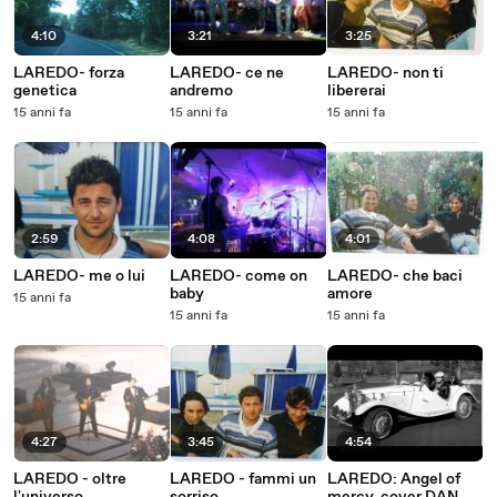
4:10
3:21
3:25
LAREDO- forza
LAREDO- ce ne
LAREDO- non ti
genetica
andremo
libererai
15 anni fa
15 anni fa
15 anni fa
2:59
4:08
4:01
LAREDO- me o lui
LAREDO- come on
LAREDO- che baci
baby
amore
15 anni fa
15 anni fa
15 anni fa
4:27
3:45
4:54
LAREDO - oltre
LAREDO - fammi un
LAREDO: Angel of