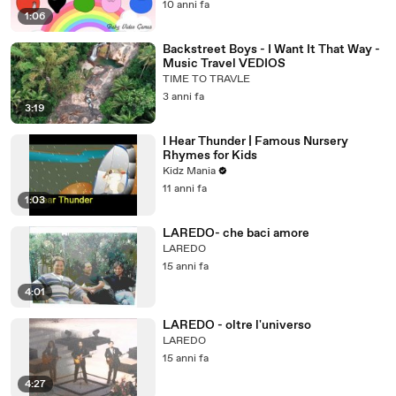
10 anni fa
1:06
Backstreet Boys - I Want It That Way -
Music Travel VEDIOS
TIME TO TRAVLE
3 anni fa
3:19
I Hear Thunder | Famous Nursery
Rhymes for Kids
Kidz Mania
11 anni fa
1:03
LAREDO- che baci amore
LAREDO
15 anni fa
4:01
LAREDO - oltre l'universo
LAREDO
15 anni fa
4:27