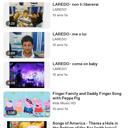
LAREDO- non ti libererai
LAREDO
15 anni fa
3:25
LAREDO- me o lui
LAREDO
15 anni fa
2:59
LAREDO- come on baby
LAREDO
15 anni fa
4:08
Finger Family and Daddy Finger Song
with Peppa Pig
Kids Music HD
10 anni fa
1:06
Songs of America - Theres a Hole in