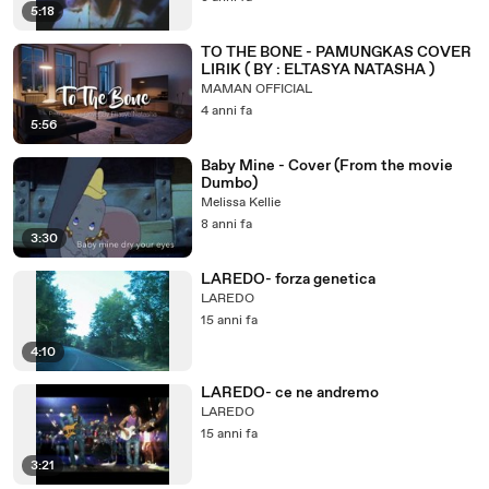
5:18
TO THE BONE - PAMUNGKAS COVER
LIRIK ( BY : ELTASYA NATASHA )
MAMAN OFFICIAL
4 anni fa
5:56
Baby Mine - Cover (From the movie
Dumbo)
Melissa Kellie
8 anni fa
3:30
LAREDO- forza genetica
LAREDO
15 anni fa
4:10
LAREDO- ce ne andremo
LAREDO
15 anni fa
3:21