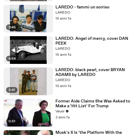
LAREDO - fammi un sorriso
LAREDO
15 anni fa
3:45
LAREDO: Angel of mercy, cover DAN
PEEK
LAREDO
15 anni fa
4:54
LAREDO: black pearl, cover BRYAN
ADAMS by LAREDO
LAREDO
15 anni fa
3:41
Former Aide Claims She Was Asked to
Make a ‘Hit List’ For Trump
Veuer
3 anni fa
0:51
Musk’s X Is ‘the Platform With the