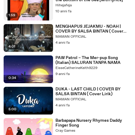
the Bottom of the Sea [with lyrics]
Hihejafeja
10 anni fa
1:59
MENGHAPUS JEJAKMU - NOAH |
COVER BY SALSA BINTAN ( Cover
Lirik)
MAMAN OFFICIAL
4 anni fa
4:01
PAW Patrol – The Mer-pup Song
(Italian) SALURAN TANPA NAMA
EisseCatherineKeith9229
9 anni fa
0:34
DUKA - LAST CHILD | COVER BY
SALSA BINTAN ( Cover Lirik)
MAMAN OFFICIAL
4 anni fa
5:00
Barbapapa Nursery Rhymes Daddy
Finger Song
Cray Games