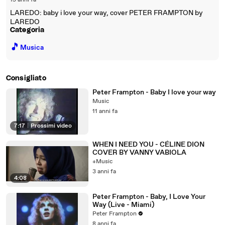
15 anni fa
LAREDO: baby i love your way, cover PETER FRAMPTON by
LAREDO
Categoria
🎵
Musica
Consigliato
Peter Frampton - Baby I love your way
Music
11 anni fa
7:17
|
Prossimi video
WHEN I NEED YOU - CÉLINE DION
COVER BY VANNY VABIOLA
+Music
3 anni fa
4:08
Peter Frampton - Baby, I Love Your
Way (Live - Miami)
Peter Frampton
8 anni fa