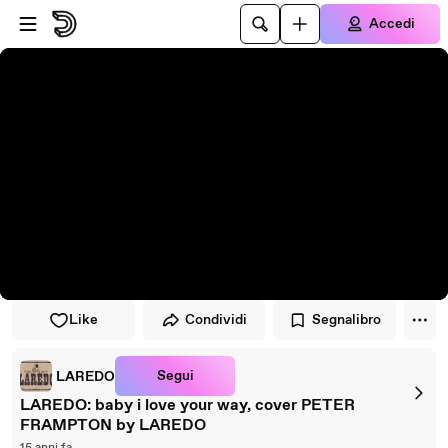
Vai al lettore
Passa al contenuto principale
Accedi
Like
Condividi
Segnalibro
Segui
LAREDO
LAREDO: baby i love your way, cover PETER
FRAMPTON by LAREDO