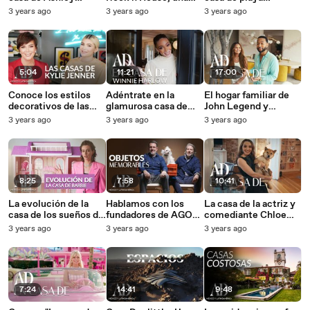
Benson en L.A
casa sobre una piedra
convertida en un
3 years ago
3 years ago
3 years ago
con más de 12 mil
castillo de arena
años de historia
5:04
11:21
17:00
Conoce los estilos
Adéntrate en la
El hogar familiar de
decorativos de las
glamurosa casa de
John Legend y
casas de Kylie Jenner
Winnie Harlow en
Chrissy Teigen es la
3 years ago
3 years ago
3 years ago
L.A.
fusión perfecta entre
romanticismo y
elegancia
8:25
7:58
10:41
La evolución de la
Hablamos con los
La casa de la actriz y
casa de los sueños de
fundadores de AGO
comediante Chloe
Barbie es una fantasía
Projects sobre sus
Fineman es un sueño
3 years ago
3 years ago
3 years ago
arquitectónica a
objetos memorables
parisino
través del tiempo
y los que son una
fusión de arte y
talento emergente
7:24
14:41
9:48