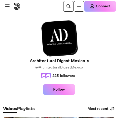
Skip to main content
Connect
Architectural Digest Mexico
@ArchitecturalDigestMexico
225
followers
Follow
Most recent
Videos
Playlists