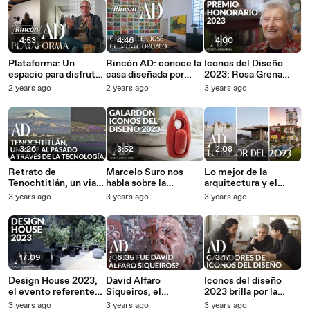
4:53
4:46
4:00
Plataforma: Un
Rincón AD: conoce la
Iconos del Diseño
espacio para disfrutar
casa diseñada por
2023: Rosa Grena
del Arte
Orozco y Luis
Kliass, madre del
2 years ago
2 years ago
3 years ago
Contemporáneo en
Barragán
paisajismo en
Guadalajara | AD
Latinoamérica
México y
Latinoamérica
3:26
3:52
2:08
Retrato de
Marcelo Suro nos
Lo mejor de la
Tenochtitlán, un viaje
habla sobre la
arquitectura y el
al pasado a través de
creación de la
diseño en 2023 | AD
3 years ago
3 years ago
3 years ago
la tecnología
estatuilla de Iconos
México y
del Diseño 2023
Latinoamérica
17:09
6:35
3:17
Design House 2023,
David Alfaro
Iconos del diseño
el evento referente
Siqueiros, el
2023 brilla por la
del diseño y la
muralista mexicano
creatividad de sus
3 years ago
3 years ago
3 years ago