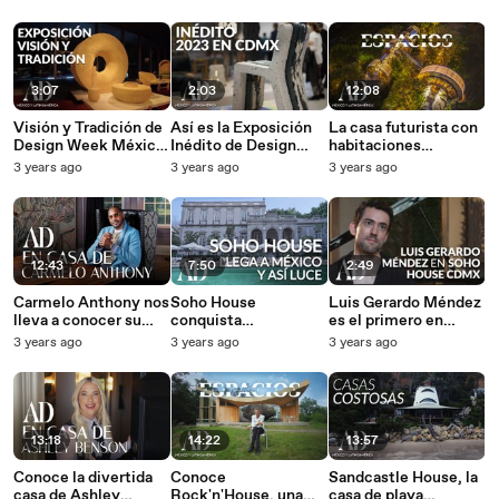
arquitectura en
que hizo de la lucha
ganadores (a lo largo
México
social su inspiración
del tiempo)
3:07
2:03
12:08
Visión y Tradición de
Así es la Exposición
La casa futurista con
Design Week México,
Inédito de Design
habitaciones
el punto de
Week México 2023
modulares en Malibú
3 years ago
3 years ago
3 years ago
encuentro entre dos
culturas
12:43
7:50
2:49
Carmelo Anthony nos
Soho House
Luis Gerardo Méndez
lleva a conocer su
conquista
es el primero en
mansión en Nueva
Latinoamérica con su
conocer Soho House
3 years ago
3 years ago
3 years ago
York (y la que podría
apertura en la Ciudad
México
ser una galería de
de México
arte)
13:18
14:22
13:57
Conoce la divertida
Conoce
Sandcastle House, la
casa de Ashley
Rock'n'House, una
casa de playa