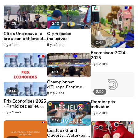
4:08
2:10
Clip « Une nouvelle
Olympiades
ère » sur le thème de
inclusives
0:44
la rentrée scolaire au
il y a 1 an
il y a 2 ans
collège
Ecomaison-2024-
2025
il y a 2 ans
0:07
Championnat
d'Europe Escrime
0:55
Fauteuil
5:00
il y a 2 ans
Prix Econofides 2025
Premier prix
- Participez au jeu-
individuel
concours
il y a 2 ans
il y a 2 ans
3:17
Les Jeux Grand
Ouverts : Water-polo