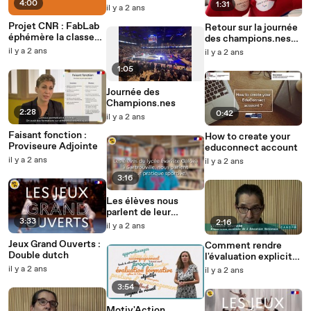
4:00
/ Léo
1:31
il y a 2 ans
Projet CNR : FabLab
Retour sur la journée
éphémère la classe
des champions.nes
dehors (95)
par les jeunes
il y a 2 ans
il y a 2 ans
reporter
1:05
Journée des
Champions.nes
2:28
0:42
il y a 2 ans
Faisant fonction :
How to create your
Proviseure Adjointe
educonnect account
il y a 2 ans
il y a 2 ans
3:16
Les élèves nous
parlent de leur
3:33
pratique sportive, en
2:16
il y a 2 ans
langues étrangères
Jeux Grand Ouverts :
Comment rendre
Double dutch
l'évaluation explicite
aux élèves
il y a 2 ans
il y a 2 ans
3:54
Motiv'Action