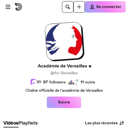
Passer au contenu principal
Se connecter
Académie de Versailles
@Ac-Versailles
97
followers
11
suivis
Chaîne officielle de l'académie de Versailles
Suivre
Les plus récentes
Vidéos
Playlists