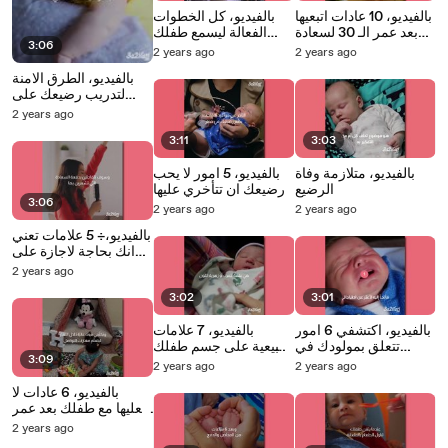
بالفيديو، 10 عادات اتبعيها
بالفيديو، كل الخطوات
بعد عمر الـ 30 لسعادة
الفعالة ليسمع طفلك
3:06
مطلقة
كلامك بدون صراخ
2 years ago
2 years ago
بالفيديو، الطرق الامنة
لتدريب رضيعك على
النوم في الليل بسرعة
2 years ago
3:11
3:03
بالفيديو، متلازمة وفاة
بالفيديو، 5 امور لا يحب
الرضيع
رضيعك ان تتأخري عليها
3:06
2 years ago
2 years ago
بالفيديو،÷ 5 علامات تعني
انك بحاجة لاجازة على
كوكب اخر يا ماما
2 years ago
3:02
3:01
بالفيديو، اكتشفي 6 امور
بالفيديو، 7 علامات
تتعلق بمولودك في
طبيعية على جسم طفلك
3:09
اسبوعه الاول
لا تقلقي حيالها
2 years ago
2 years ago
بالفيديو، 6 عادات لا
تفعليها مع طفلك بعد عمر
السنتين
2 years ago