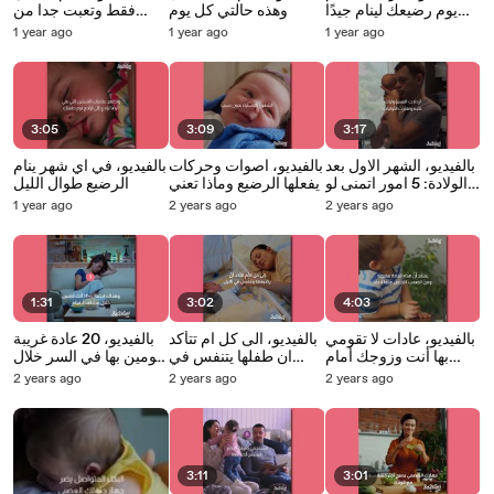
يوم رضيعك لينام جيدًا
وهذه حالتي كل يوم
فقط وتعبت جدا من
طوال اليوم
سماع هذه الامور
1 year ago
1 year ago
1 year ago
3:05
3:09
3:17
بالفيديو، الشهر الاول بعد
بالفيديو، اصوات وحركات
بالفيديو، في اي شهر ينام
الولادة: 5 امور اتمنى لو
يفعلها الرضيع وماذا تعني
الرضيع طوال الليل
فرفتها من قبل
1 year ago
2 years ago
2 years ago
1:31
3:02
4:03
بالفيديو، عادات لا تقومي
بالفيديو، الى كل ام تتأكد
بالفيديو، 20 عادة غريبة
بها أنت وزوجك أمام
ان طفلها يتنفس في
تقومين بها في السر خلال
الاطفال
الليل
الحمل
2 years ago
2 years ago
2 years ago
3:11
3:01