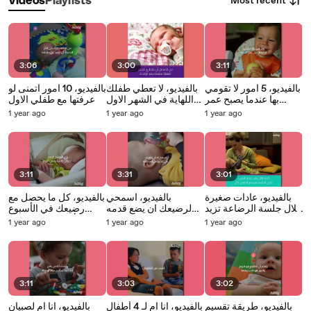
Most recent
Videos
Playlists
3:06
3:00
3:11
بالفيديو، 5 امور لا تقومي
بالفيديو، لا تعطي طفلك
بالفيديو، 10 امور اتمنى لو
بها عندما يصبح عمر
اللهاية في الشهر الاول
عرفتها مع طفلي الاول
طفلك سنة
بعد الولادة
1 year ago
1 year ago
1 year ago
3:11
3:31
3:01
بالفيديو، عادات صغيرة
بالفيديو، اسمحي
بالفيديو، كل ما يحصل مع
خلال جلسة الرضاعة تزيد
لرضيعك ان يضع قدمه
رضيعك في الأسبوع
من ادرار الحليب
في فمه
الأول خلال 3 دقائق
1 year ago
1 year ago
1 year ago
3:11
3:03
3:02
بالفيديو، طريقة تقسيم
بالفيديو، انا ام لـ 4 أطفال
بالفيديو، انا ام لصبيان