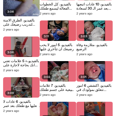
بالفيديو، 10 عادات اتبعيها
بالفيديو، كل الخطوات
بعد عمر الـ 30 لسعادة
الفعالة ليسمع طفلك
3:06
مطلقة
كلامك بدون صراخ
2 years ago
2 years ago
بالفيديو، الطرق الامنة
لتدريب رضيعك على
النوم في الليل بسرعة
2 years ago
3:11
3:03
بالفيديو، متلازمة وفاة
بالفيديو، 5 امور لا يحب
الرضيع
رضيعك ان تتأخري عليها
3:06
2 years ago
2 years ago
بالفيديو،÷ 5 علامات تعني
انك بحاجة لاجازة على
كوكب اخر يا ماما
2 years ago
3:02
3:01
بالفيديو، اكتشفي 6 امور
بالفيديو، 7 علامات
تتعلق بمولودك في
طبيعية على جسم طفلك
3:09
اسبوعه الاول
لا تقلقي حيالها
2 years ago
2 years ago
بالفيديو، 6 عادات لا
تفعليها مع طفلك بعد عمر
السنتين
2 years ago