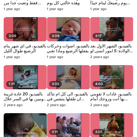
يوم رضيعك لينام جيدًا
وهذه حالتي كل يوم
فقط وتعبت جدا من
طوال اليوم
سماع هذه الامور
1 year ago
1 year ago
1 year ago
3:05
3:09
3:17
بالفيديو، الشهر الاول بعد
بالفيديو، اصوات وحركات
بالفيديو، في اي شهر ينام
الولادة: 5 امور اتمنى لو
يفعلها الرضيع وماذا تعني
الرضيع طوال الليل
فرفتها من قبل
1 year ago
1 year ago
2 years ago
1:31
3:02
4:03
بالفيديو، عادات لا تقومي
بالفيديو، الى كل ام تتأكد
بالفيديو، 20 عادة غريبة
بها أنت وزوجك أمام
ان طفلها يتنفس في
تقومين بها في السر خلال
الاطفال
الليل
الحمل
2 years ago
2 years ago
2 years ago
3:11
3:01