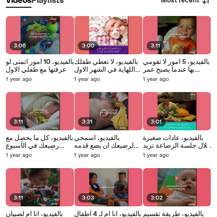
Most recent
Videos
Playlists
3:06
3:00
3:11
بالفيديو، 5 امور لا تقومي
بالفيديو، لا تعطي طفلك
بالفيديو، 10 امور اتمنى لو
بها عندما يصبح عمر
اللهاية في الشهر الاول
عرفتها مع طفلي الاول
طفلك سنة
بعد الولادة
1 year ago
1 year ago
1 year ago
3:11
3:31
3:01
بالفيديو، عادات صغيرة
بالفيديو، اسمحي
بالفيديو، كل ما يحصل مع
خلال جلسة الرضاعة تزيد
لرضيعك ان يضع قدمه
رضيعك في الأسبوع
من ادرار الحليب
في فمه
الأول خلال 3 دقائق
1 year ago
1 year ago
1 year ago
3:11
3:03
3:02
بالفيديو، طريقة تقسيم
بالفيديو، انا ام لـ 4 أطفال
بالفيديو، انا ام لصبيان