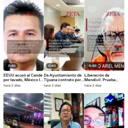
0:40
0:40
0:40
EEUU acusó al Cande
Da Ayuntamiento de
Liberación de
por lavado, México lo
Tijuana contrato por 3
Mendívil: Prueba
ampara.
MMP sin licitar.
ineficacia de la FGE.
hace 2 días
hace 2 días
hace 2 días