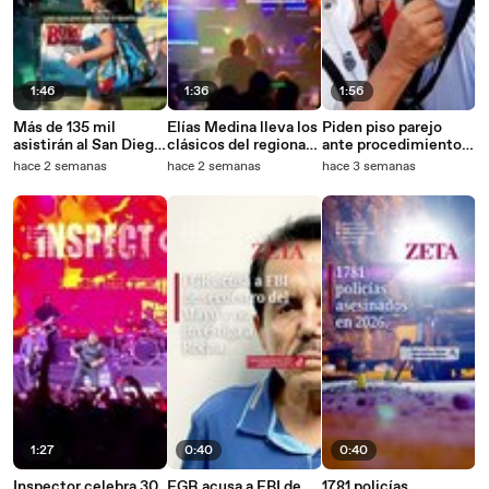
1:46
1:36
1:56
Más de 135 mil
Elías Medina lleva los
Piden piso parejo
asistirán al San Diego
clásicos del regional
ante procedimiento
Comic-Con
mexicano al
contra Ruffo y
hace 2 semanas
hace 2 semanas
hace 3 semanas
2026.Dayana
Audiorama El Trompo
denuncian a Marina
del Pilar ante la FGR
1:27
0:40
0:40
Inspector celebra 30
FGR acusa a FBI de
1781 policías