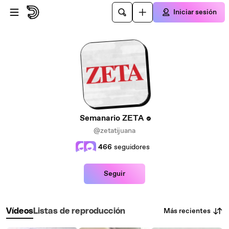
Saltar al contenido principal
Iniciar sesión
Semanario ZETA
@zetatijuana
466
seguidores
Seguir
Más recientes
Vídeos
Listas de reproducción