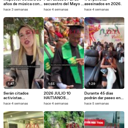
años de música con
secuestro del Mayo y
asesinados en 2026.
concierto en Las
no investiga a Rocha.
hace 3 semanas
hace 4 semanas
hace 4 semanas
Pulgas
1:47
1:55
1:29
Serán citados
2026 JULIO 10
Durante 45 días
activistas
HAITIANOS
podrán dar paseo en
denunciados por
EGRESADOS
dron en Vuela Tijuana
hace 4 semanas
hace 4 semanas
hace 5 semanas
violencia degénero
desde la Revu.
contra síndica de
Tijuana