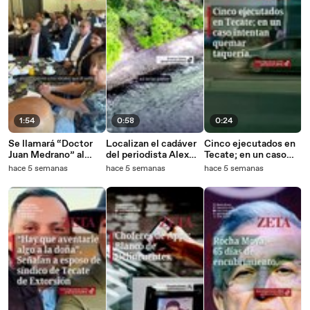
1:54
0:58
0:24
Se llamará “Doctor
Localizan el cadáver
Cinco ejecutados en
Juan Medrano” al
del periodista Alex
Tecate; en un caso
personaje del año del
Serna; Artículo 19
intentan quemar
hace 5 semanas
hace 5 semanas
hace 5 semanas
Grupo 21.
condena el crimen.
taquería.