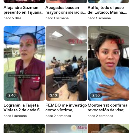
Alejandra Guzmán
Abogados buscan
Ruffo, todo el peso
presentó en Tijuana
mayor consideración
del Estado; Marina,
su gira 2026 "Los Que
en próxima elección
respaldo
hace 5 días
hace 1 semana
hace 1 semana
Nos Quedamos Tour".
judicial de 2028.
incondicional.
2:46
2:10
2:30
Lograrán la Tarjeta
FEMDO me investigó
Montserrat confirma
Violeta 2 de cada 5
como víctima,
revocación de visa;
solicitantes; más de
responde Montserrat
"no me investigan" en
hace 1 semana
hace 2 semanas
hace 2 semanas
once mil trámites
Caballero.
EEUU.
diarios.