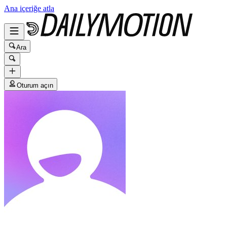
Ana içeriğe atla
Ara
Oturum açın