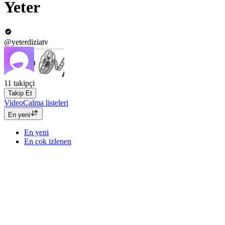
Yeter
@yeterdiziatv
11
takipçi
Takip Et
Video
Çalma listeleri
En yeni
En yeni
En çok izlenen