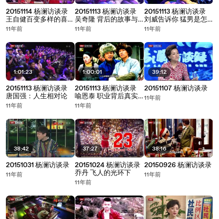
20151114 杨澜访谈录
20151113 杨澜访谈录
20151113 杨澜访谈录
王自健百变多样的喜剧
吴奇隆 背后的故事与
刘威告诉你 猛男是怎
人生
经历
样练成的
11年前
11年前
11年前
1:01:23
1:00:01
39:12
20151113 杨澜访谈录
20151113 杨澜访谈录
20151107 杨澜访谈录
唐国强：人生相对论
喻恩泰 职业背后真实
11年前
的自己
11年前
11年前
38:42
37:27
38:16
20151031 杨澜访谈录
20151024 杨澜访谈录
20150926 杨澜访谈录
乔丹 飞人的光环下
11年前
11年前
11年前