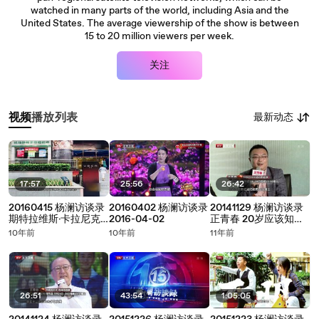
watched in many parts of the world, including Asia and the
United States. The average viewership of the show is between
15 to 20 million viewers per week.
关注
最新动态
视频
播放列表
17:57
25:56
26:42
20160415 杨澜访谈录
20160402 杨澜访谈录
20141129 杨澜访谈录
期特拉维斯·卡拉尼克
2016-04-02
正青春 20岁应该知道
优步打车创始人
的那些事
10年前
10年前
11年前
26:51
43:54
1:05:05