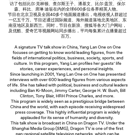
访了包括比尔·克林顿、查尔斯王子、潘基文、比尔·盖茨、保尔
森、科比、席琳·迪翁在内的全球600多位各界精英人物。
节目在北京卫视及全国40多个地面频道播出，电视收视人群超过
一亿五千万。节目还通过国际频道、海外频道落地北美地区、东
南亚地区及新西兰。同时，节目在新浪、搜狐等各大门户网站，
及优酷、爱奇艺等视频网站同步播出，平均每集累计点播量超过
百万。
A signature TV talk show in China, Yang Lan One on One
focuses on getting to know world leading figures, from the
fields of international politics, business, society, sports, and
culture. In this program, Yang Lan profiles her guests’ life
stories, career experiences, and personal insights.
Since launching in 2001, Yang Lan One on One has presented
interviews with over 600 leading figures from various aspects
of life. She has talked with political, business and cultural leaders
including Ban Ki-Moon, Jimmy Carter, George H. W. Bush, Bill
Clinton, Tony Blair, HRH Prince Charles, and more.
This program is widely seen as a prestigious bridge between
China and the world, with each episode receiving widespread
press coverage. This highly influential program is widely
applauded for its sense of humanity and diversity.
This talk show is broadcast in China on Dragon TV. Under the
Shanghai Media Group (SMG), Dragon TV is one of the first
pan-regional satellite television networks, which can be