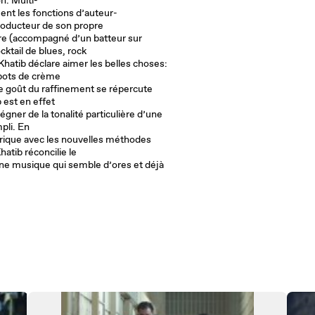
on. Multi-
ent les fonctions d’auteur-
roducteur de son propre
bre (accompagné d’un batteur sur
cktail de blues, rock
 Khatib déclare aimer les belles choses:
les voitures anciennes, les jolis pots de crème
Ce goût du raffinement se répercute
 est en effet
gner de la tonalité particulière d’une
mpli. En
érique avec les nouvelles méthodes
hatib réconcilie le
une musique qui semble d’ores et déjà