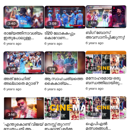
തിരിച്ചെത്തും
ഞങ്ങൾ നേരിടുന്നത്
3:11
3:40
3:09
ബിഗ് ബോസ്
രാജ്യത്തിനാവശ്യം
ടി20 ലോകകപ്പും
അവസാനിപ്പിക്കുന്നു!
ഇതുപോലുള്ള
കൊറോണ
ക്യാപ്‌റ്റനെയെന്ന്
വിഴുങ്ങുമോ
6 years ago
6 years ago
6 years ago
മദൻ ലാൽ
3:11
3:06
3:15
മനോഹരമായ ഒരു
അത് രോഹിത്
ആ സാഹചര്യത്തെ
ബന്ധത്തിലായിരുന്നു
അല്ലാതെ മറ്റാര് ?
കൈകാര്യം
ഞാൻ
ചെയ്യാനുള്ള
6 years ago
6 years ago
6 years ago
പക്വത എനിക്കന്ന്
ഉണ്ടായിരുന്നില്ല
3:07
3:16
3:01
ഐ‌പിഎൽ
'എന്തുകൊണ്ട് വിജയ്
മനസ്സ് തുറന്ന്
മത്സരങ്ങൾ
സേതുപതി ആ
ഇഷാന്ത് ശർമ്മ