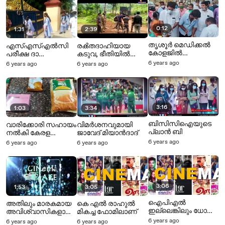
0:12
1:31
2:39
തൃശൂർ മെഡിക്കൽ
എസ്എസ്എല്‍സി
രക്‍തദാഹിയായ
കോളജില്‍
പരീക്ഷ ദാ
കടുവ, ഭീതിയില്‍
ഉച്ചഭക്ഷണം
ഇങ്ങനെയാ
തണ്ണിത്തോട് !
6 years ago
6 years ago
6 years ago
വിതരണം ചെയ്‌ത്
നടക്കുന്നത്, ഒന്നും
ഷാഫി പറമ്പില്‍
പേടിക്കേണ്ട !
3:16
1:03
3:34
ബിസിസിഐയുടെ
വാരിക്കോരി സഹായം
വിമർശനവുമായി
പ്ലാൻ ബി
നല്‍കി കേരള
ജാവേദ് മിയാൻദാദ്
സര്‍ക്കാര്‍ !
6 years ago
6 years ago
6 years ago
3:06
1:53
3:05
ഐപിഎൽ
അതിലും മാരകമായ
കെ എൽ രാഹുൽ
ഇല്ലെങ്കിലും ധോണി
അവിശ്വാസികളായ
മികച്ച ഫോമിലാണ്
ഇന്ത്യൻ ടീമിൽ
വൈറസുകളെയാണ്
6 years ago
6 years ago
6 years ago