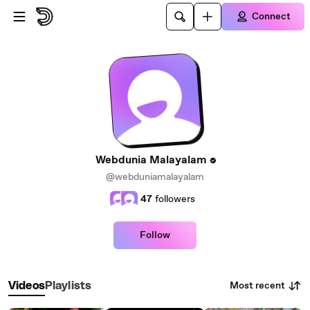
Skip to main content
Connect
Webdunia Malayalam
@webduniamalayalam
47
followers
Follow
Most recent
Videos
Playlists