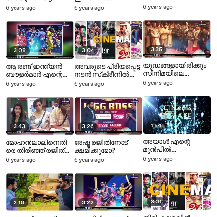
വെട്ടിച്ചുരുക്കിയേക്കു
തിരുമാനം എടുത്തത്'
6 years ago
6 years ago
6 years ago
മെന്ന് സൗരവ്
ഗാംഗുലി
3:35
3:08
3:04
യുദ്ധങ്ങളായിരിക്കും
ആ രണ്ട് ഇന്ത്യൻ
അവരുടെ പ്രിയപ്പെട്ട
സിനിമയിലെ
ബൗളർമാർ എന്റെ
നടന്‍ സ്‌ക്രീനില്‍
പ്രധാന
ഉറക്കം
വീണ്ടും എത്തുന്നു
6 years ago
6 years ago
6 years ago
ആകർഷണം
കേടുത്തിയിരുന്നു
എന്നത് മാത്രമാണ്
കാര്യം
1:54
3:43
3:26
അയാള്‍ എന്റെ
മോഹൻലാലിനെതി
രേഷ്മ രജിതിനോട്
മുന്‍പില്‍
രെ തിരിഞ്ഞ് രജിത്
ക്ഷമിക്കുമോ?
മറ്റൊരവസരത്തിനാ
ആരാധകർ
6 years ago
6 years ago
6 years ago
യി കേണപേക്ഷിച്ചു
3:01
2:18
3:22